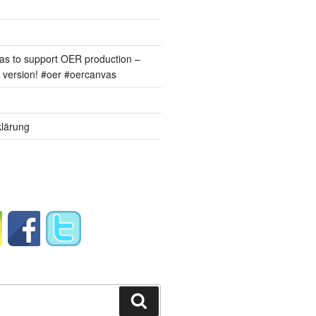
s to support OER production –
version! #oer #oercanvas
lärung
Suchen