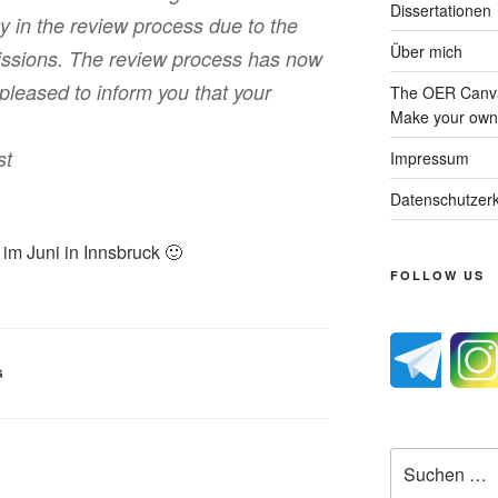
Dissertationen
ay in the review process due to the
Über mich
issions. The review process has now
leased to inform you that your
The OER Canva
Make your own 
st
Impressum
Datenschutzerk
 im Juni in
Innsbruck
🙂
FOLLOW US
G
Suche
nach: