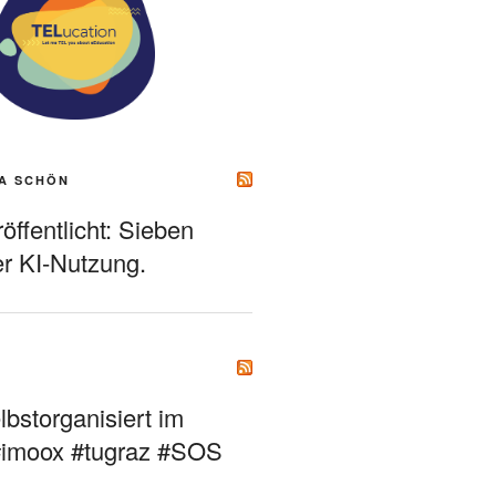
A SCHÖN
ffentlicht: Sieben
r KI-Nutzung.
bstorganisiert im
#imoox #tugraz #SOS