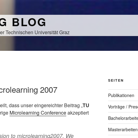
NG BLOG
er Technischen Universität Graz
SEITEN
crolearning 2007
Publikationen
ilt, dass unser eingereichter Beitrag „
TU
Vorträge / Pres
urige
Microlearning Conference
akzeptiert
Bachelorarbeit
Masterarbeiten
ssion to microlearning2007. We