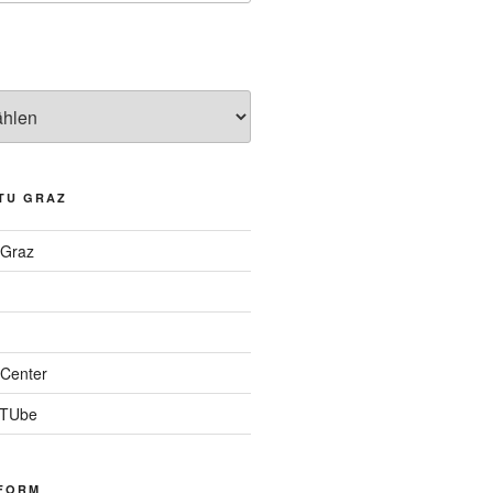
TU GRAZ
 Graz
Center
 TUbe
FORM