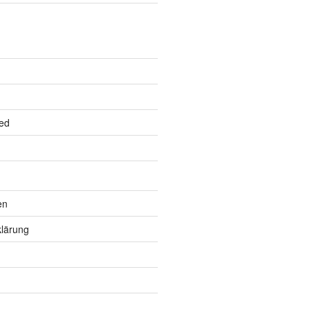
ed
en
lärung