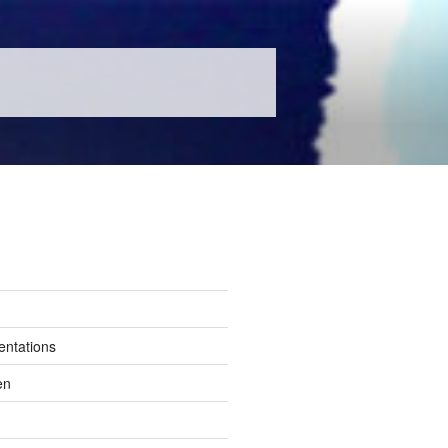
entations
en