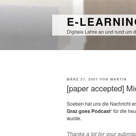
Zum
Inhalt
E-LEARNI
springen
Digitale Lehre an und rund um d
VERÖFFENTLICHT
MÄRZ 27, 2007
VON
MARTIN
AM
[paper accepted] Mi
Soeben hat uns die Nachricht ere
Graz goes Podcast
“ für die he
wurde.
Thanks a lot for your submi