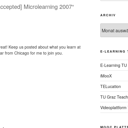
accepted] Microlearning 2007“
ARCHIV
Archiv
 great! Keep us posted about what you learn at
E-LEARNING 
 far from Chicago for me to join you.
E-Learning TU
iMooX
TELucation
TU Graz Teach
Videoplattform
MOOC PLATT