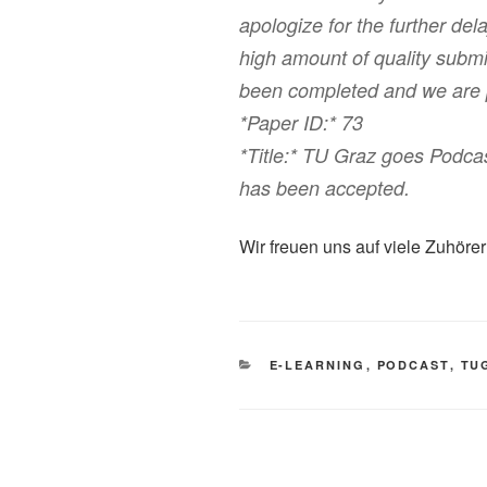
apologize for the further del
high amount of quality subm
been completed and we are p
*Paper ID:* 73
*Title:* TU Graz goes Podca
has been accepted.
Wir freuen uns auf viele Zuhörer
KATEGORIEN
E-LEARNING
,
PODCAST
,
TU