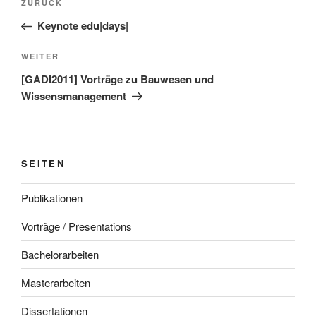
Vorheriger
ZURÜCK
Beitrag
Keynote edu|days|
Nächster
WEITER
Beitrag
[GADI2011] Vorträge zu Bauwesen und
Wissensmanagement
SEITEN
Publikationen
Vorträge / Presentations
Bachelorarbeiten
Masterarbeiten
Dissertationen