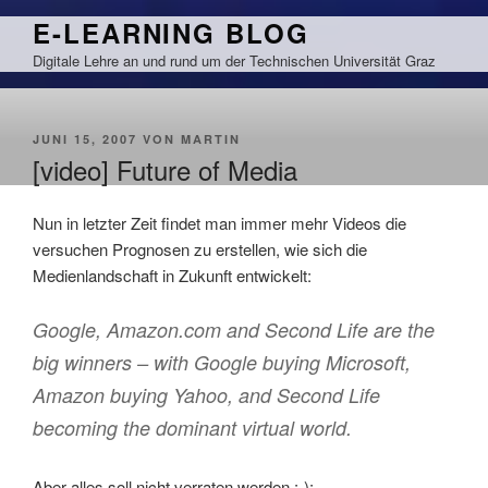
Zum
E-LEARNING BLOG
Inhalt
Digitale Lehre an und rund um der Technischen Universität Graz
springen
VERÖFFENTLICHT
JUNI 15, 2007
VON
MARTIN
AM
[video] Future of Media
Nun in letzter Zeit findet man immer mehr Videos die
versuchen Prognosen zu erstellen, wie sich die
Medienlandschaft in Zukunft entwickelt:
Google, Amazon.com and Second Life are the
big winners – with Google buying Microsoft,
Amazon buying Yahoo, and Second Life
becoming the dominant virtual world.
Aber alles soll nicht verraten werden :-):