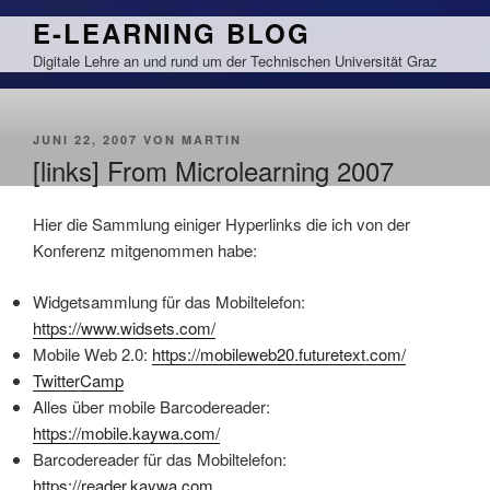
Zum
E-LEARNING BLOG
Inhalt
Digitale Lehre an und rund um der Technischen Universität Graz
springen
VERÖFFENTLICHT
JUNI 22, 2007
VON
MARTIN
AM
[links] From Microlearning 2007
Hier die Sammlung einiger Hyperlinks die ich von der
Konferenz mitgenommen habe:
Widgetsammlung für das Mobiltelefon:
https://www.widsets.com/
Mobile Web 2.0:
https://mobileweb20.futuretext.com/
TwitterCamp
Alles über mobile Barcodereader:
https://mobile.kaywa.com/
Barcodereader für das Mobiltelefon:
https://reader.kaywa.com