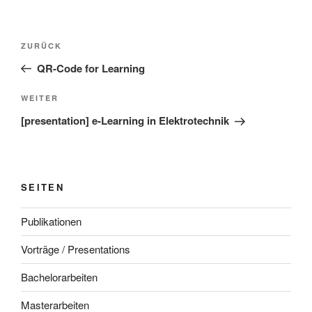
Beitragsnavigation
Vorheriger
ZURÜCK
Beitrag
QR-Code for Learning
Nächster
WEITER
Beitrag
[presentation] e-Learning in Elektrotechnik
SEITEN
Publikationen
Vorträge / Presentations
Bachelorarbeiten
Masterarbeiten