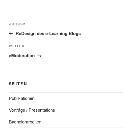
Beitragsnavigation
Vorheriger
ZURÜCK
Beitrag
ReDesign des e-Learning Blogs
Nächster
WEITER
Beitrag
eModeration
SEITEN
Publikationen
Vorträge / Presentations
Bachelorarbeiten