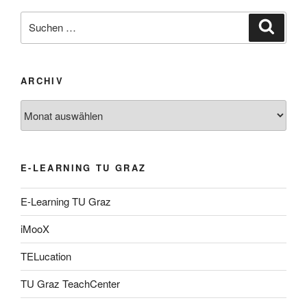
Suche
Suche
nach:
ARCHIV
Archiv
E-LEARNING TU GRAZ
E-Learning TU Graz
iMooX
TELucation
TU Graz TeachCenter