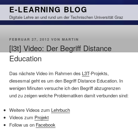
Zum
E-LEARNING BLOG
Inhalt
Digitale Lehre an und rund um der Technischen Universität Graz
springen
VERÖFFENTLICHT
FEBRUAR 27, 2012
VON
MARTIN
AM
[l3t] Video: Der Begriff Distance
Education
Das nächste Video im Rahmen des
L3T
-Projekts,
diesesmal geht es um den Begriff Distance Education. In
wenigen Minuten versuche ich den Begriff abzugrenzen
und zu zeigen welche Problematiken damit verbunden sind:
Weitere Videos zum
Lehrbuch
Videos zum
Projekt
Follow us on
Facebook