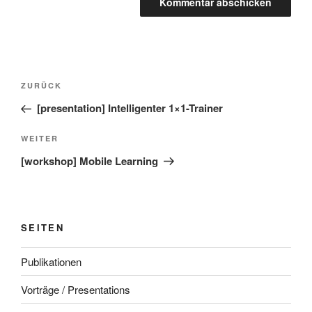
Beitragsnavigation
Vorheriger
ZURÜCK
Beitrag
[presentation] Intelligenter 1×1-Trainer
Nächster
WEITER
Beitrag
[workshop] Mobile Learning
SEITEN
Publikationen
Vorträge / Presentations