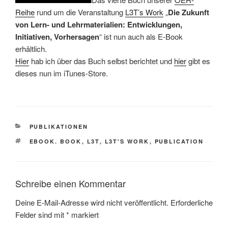
Reihe
rund um die Veranstaltung
L3T’s Work
„
Die Zukunft
von Lern- und Lehrmaterialien: Entwicklungen,
Initiativen, Vorhersagen
“ ist nun auch als E-Book
erhältlich.
Hier
hab ich über das Buch selbst berichtet und
hier
gibt es
dieses nun im iTunes-Store.
KATEGORIEN
PUBLIKATIONEN
SCHLAGWÖRTER
EBOOK. BOOK
,
L3T
,
L3T'S WORK
,
PUBLICATION
Schreibe einen Kommentar
Deine E-Mail-Adresse wird nicht veröffentlicht.
Erforderliche
Felder sind mit
*
markiert