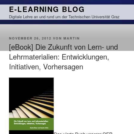
Zum
E-LEARNING BLOG
Inhalt
Digitale Lehre an und rund um der Technischen Universität Graz
springen
VERÖFFENTLICHT
NOVEMBER 26, 2012
VON
MARTIN
AM
[eBook] Die Zukunft von Lern- und
Lehrmaterialien: Entwicklungen,
Initiativen, Vorhersagen
Das vierte Buch unserer
OER-