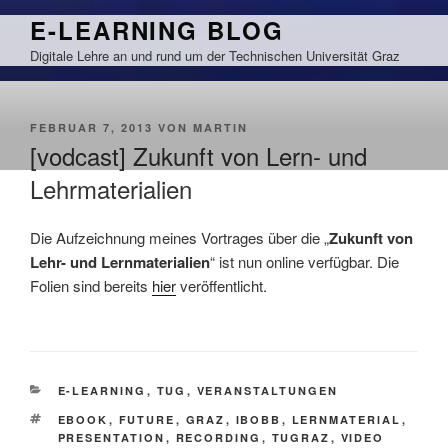
Zum
E-LEARNING BLOG
Inhalt
Digitale Lehre an und rund um der Technischen Universität Graz
springen
VERÖFFENTLICHT
FEBRUAR 7, 2013
VON
MARTIN
AM
[vodcast] Zukunft von Lern- und
Lehrmaterialien
Die Aufzeichnung meines Vortrages über die „
Zukunft von
Lehr- und Lernmaterialien
“ ist nun online verfügbar. Die
Folien sind bereits
hier
veröffentlicht.
KATEGORIEN
E-LEARNING
,
TUG
,
VERANSTALTUNGEN
SCHLAGWÖRTER
EBOOK
,
FUTURE
,
GRAZ
,
IBOBB
,
LERNMATERIAL
,
PRESENTATION
,
RECORDING
,
TUGRAZ
,
VIDEO