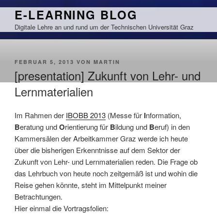
Zum
E-LEARNING BLOG
Inhalt
Digitale Lehre an und rund um der Technischen Universität Graz
springen
VERÖFFENTLICHT
FEBRUAR 5, 2013
VON
MARTIN
AM
[presentation] Zukunft von Lehr- und
Lernmaterialien
Im Rahmen der
IBOBB 2013
(Messe für
I
nformation,
B
eratung und
O
rientierung für
B
ildung und
B
eruf) in den
Kammersälen der Arbeitkammer Graz werde ich heute
über die bisherigen Erkenntnisse auf dem Sektor der
Zukunft von Lehr- und Lernmaterialien reden. Die Frage ob
das Lehrbuch von heute noch zeitgemäß ist und wohin die
Reise gehen könnte, steht im Mittelpunkt meiner
Betrachtungen.
Hier einmal die Vortragsfolien: