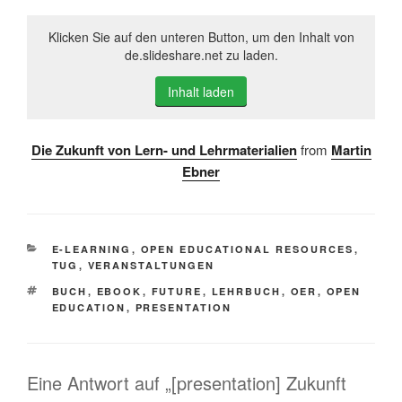
Klicken Sie auf den unteren Button, um den Inhalt von
de.slideshare.net zu laden.
Inhalt laden
Die Zukunft von Lern- und Lehrmaterialien
from
Martin
Ebner
KATEGORIEN
E-LEARNING
,
OPEN EDUCATIONAL RESOURCES
,
TUG
,
VERANSTALTUNGEN
SCHLAGWÖRTER
BUCH
,
EBOOK
,
FUTURE
,
LEHRBUCH
,
OER
,
OPEN
EDUCATION
,
PRESENTATION
Eine Antwort auf „[presentation] Zukunft