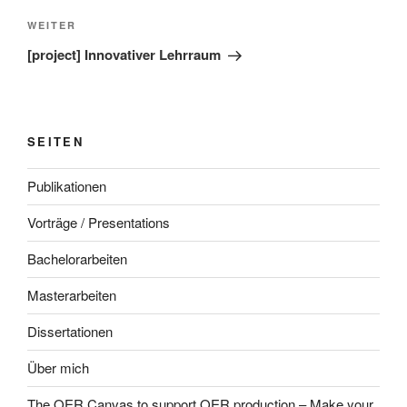
Nächster
WEITER
Beitrag
[project] Innovativer Lehrraum
SEITEN
Publikationen
Vorträge / Presentations
Bachelorarbeiten
Masterarbeiten
Dissertationen
Über mich
The OER Canvas to support OER production – Make your