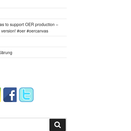
s to support OER production –
version! #oer #oercanvas
lärung
Suchen