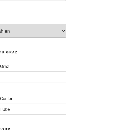
TU GRAZ
 Graz
Center
 TUbe
FORM