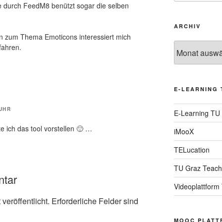
 durch FeedM8 benützt sogar die selben
ARCHIV
n zum Thema Emoticons interessiert mich
Archiv
fahren.
E-LEARNING 
 UHR
E-Learning TU
te ich das tool vorstellen 🙂 …
iMooX
TELucation
TU Graz Teach
ntar
Videoplattform
veröffentlicht.
Erforderliche Felder sind
MOOC PLATT