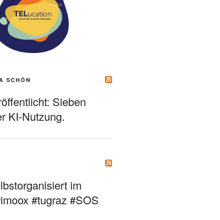
A SCHÖN
ffentlicht: Sieben
r KI-Nutzung.
bstorganisiert im
#imoox #tugraz #SOS