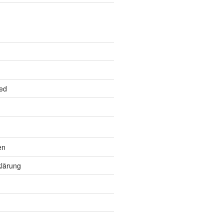
ed
en
lärung