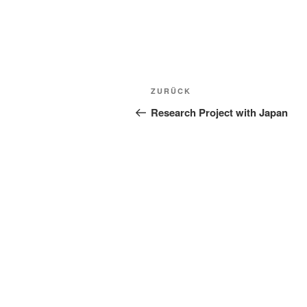
Beitragsnavigation
Vorheriger
ZURÜCK
Beitrag
Research Project with Japan