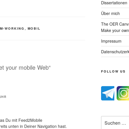
Dissertationen
Über mich
The OER Canva
M-WORKING
,
MOBIL
Make your own 
Impressum
Datenschutzerk
Get your mobile Web“
FOLLOW US
 UHR
Suche
was Du mit Feed2Mobile
nach:
reits unten in Deiner Navigation hast.