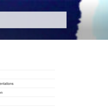
entations
en