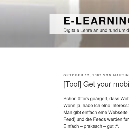
Zum
Inhalt
E-LEARNI
springen
Digitale Lehre an und rund um d
VERÖFFENTLICHT
OKTOBER 12, 2007
VON
MARTIN
AM
[Tool] Get your mob
Schon öfters geärgert, dass Web
Wenn ja, habe ich eine intere
Man gibt einfach eine Webseite 
Feed) und die Feeds werden für
Einfach – praktisch – gut 🙂