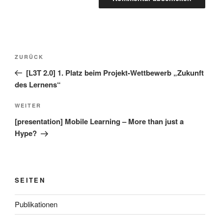
Beitragsnavigation
Vorheriger
ZURÜCK
Beitrag
[L3T 2.0] 1. Platz beim Projekt-Wettbewerb „Zukunft
des Lernens“
Nächster
WEITER
Beitrag
[presentation] Mobile Learning – More than just a
Hype?
SEITEN
Publikationen