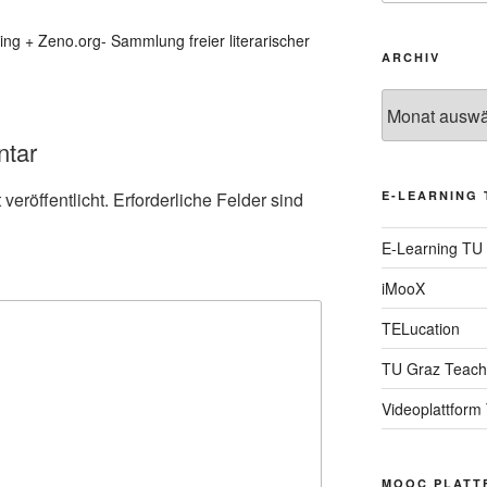
ng + Zeno.org- Sammlung freier literarischer
ARCHIV
Archiv
ntar
veröffentlicht.
Erforderliche Felder sind
E-LEARNING 
E-Learning TU
iMooX
TELucation
TU Graz Teach
Videoplattform
MOOC PLATT