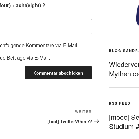
our) + acht(eight) ?
achfolgende Kommentare via E-Mail.
BLOG SANDR
ue Beiträge via E-Mail.
Wiederverö
Mythen de
RSS FEED
Nächster
WEITER
[mooc] Sel
Beitrag
[tool] TwitterWhere?
Studium 