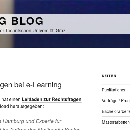
NG BLOG
er Technischen Universität Graz
N
SEITEN
agen bei e-Learning
Publikationen
g
hat einen
Leitfaden zur Rechtsfragen
Vorträge / Pres
load herausgegeben:
Bachelorarbeit
in Hamburg und Experte für
Masterarbeiten
t im Auftrag des Multimedia Kontor