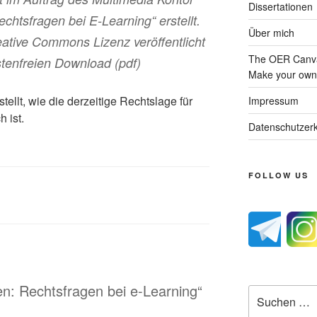
Dissertationen
htsfragen bei E-Learning“ erstellt.
Über mich
eative Commons Lizenz veröffentlicht
The OER Canva
stenfreien Download (pdf)
Make your own 
tellt, wie die derzeitige Rechtslage für
Impressum
 ist.
Datenschutzerk
FOLLOW US
en: Rechtsfragen bei e-Learning“
Suche
nach: