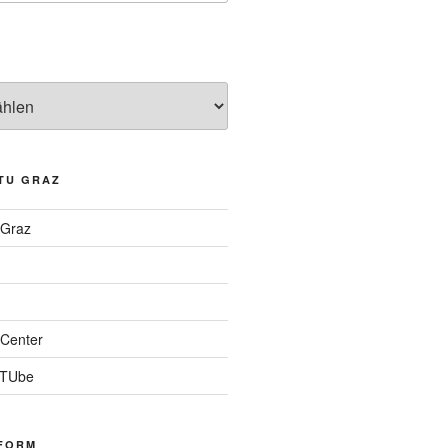
TU GRAZ
 Graz
Center
 TUbe
FORM