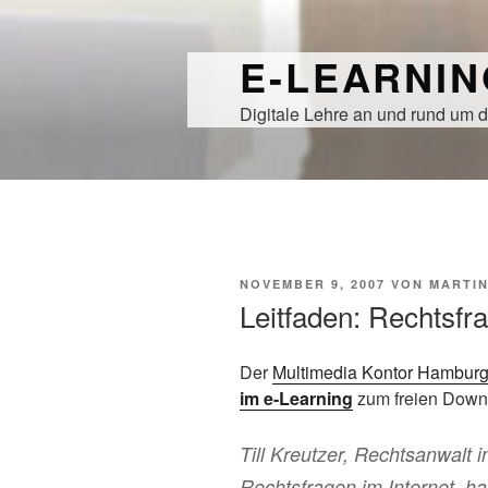
Zum
Inhalt
E-LEARNI
springen
Digitale Lehre an und rund um d
VERÖFFENTLICHT
NOVEMBER 9, 2007
VON
MARTI
AM
Leitfaden: Rechtsfr
Der
Multimedia Kontor Hambur
im e-Learning
zum freien Down
Till Kreutzer, Rechtsanwalt 
Rechtsfragen im Internet, ha