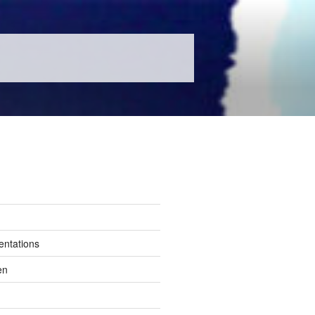
entations
en