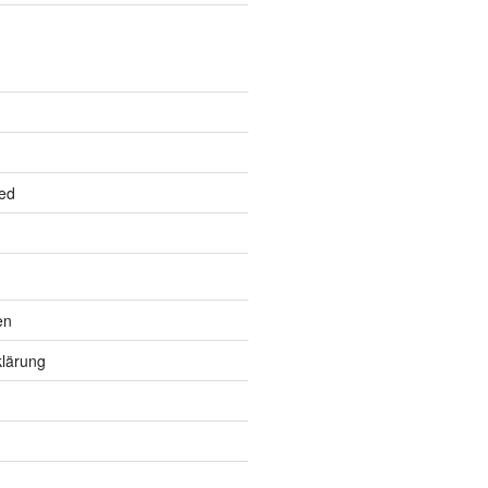
ed
en
lärung