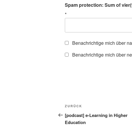
Spam protection: Sum of vier(f
*
Benachrichtige mich über n
Benachrichtige mich über ne
Beitragsnavigation
Vorheriger
ZURÜCK
Beitrag
[podcast] e-Learning in Higher
Education