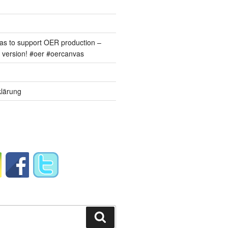
s to support OER production –
version! #oer #oercanvas
lärung
Suchen