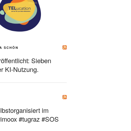
A SCHÖN
ffentlicht: Sieben
r KI-Nutzung.
bstorganisiert im
#imoox #tugraz #SOS