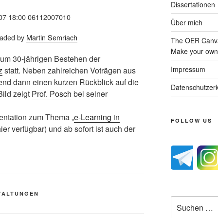
Dissertationen
007 18:00 06112007010
Über mich
loaded by
Martin Semriach
The OER Canva
Make your own 
 zum 30-jährigen Bestehen der
Impressum
z
statt. Neben zahlreichen Voträgen aus
nd dann einen kurzen Rückblick auf die
Datenschutzerk
Bild zeigt
Prof. Posch
bei seiner
sentation zum Thema „
e-Learning in
FOLLOW US
hier verfügbar) und ab sofort ist auch der
TALTUNGEN
Suche
nach: