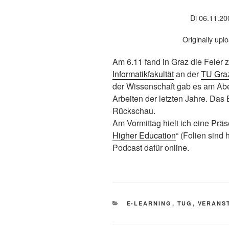
Di 06.11.2
Originally up
Am 6.11 fand in Graz die Feier
Informatikfakultät
an der
TU Gra
der Wissenschaft gab es am Abe
Arbeiten der letzten Jahre. Das 
Rückschau.
Am Vormittag hielt ich eine Prä
Higher Education
“ (Folien sind 
Podcast dafür online.
KATEGORIEN
E-LEARNING
,
TUG
,
VERANS