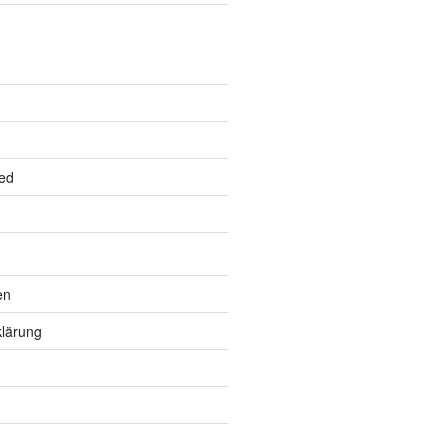
ed
en
lärung