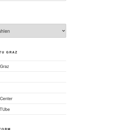
TU GRAZ
 Graz
Center
 TUbe
FORM