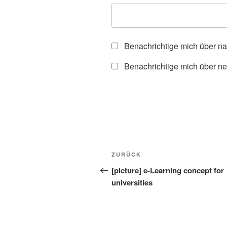
Benachrichtige mich über n
Benachrichtige mich über ne
Beitragsnavigation
Vorheriger
ZURÜCK
Beitrag
[picture] e-Learning concept for
universities