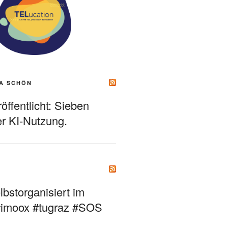
A SCHÖN
ffentlicht: Sieben
r KI-Nutzung.
bstorganisiert im
#imoox #tugraz #SOS