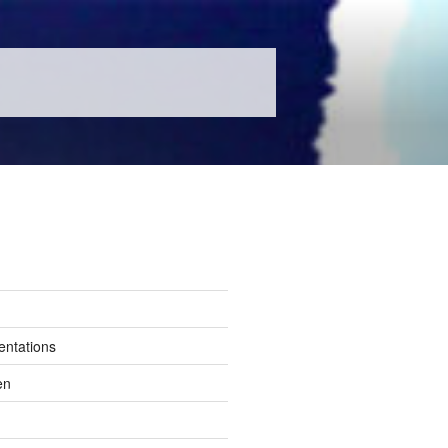
entations
en