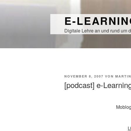
Zum
Inhalt
E-LEARNI
springen
Digitale Lehre an und rund um d
VERÖFFENTLICHT
NOVEMBER 8, 2007
VON
MARTI
AM
[podcast] e-Learnin
Moblog
L