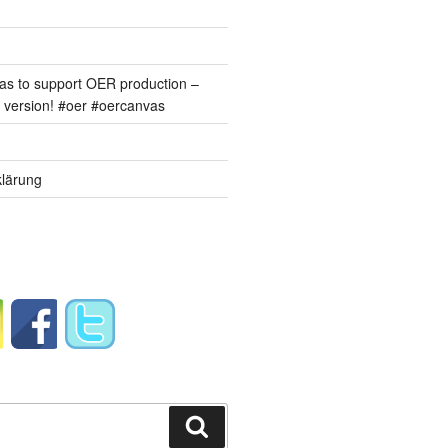
s to support OER production –
version! #oer #oercanvas
lärung
Suchen