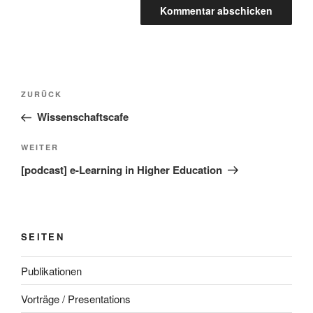
Beitragsnavigation
Vorheriger
ZURÜCK
Beitrag
Wissenschaftscafe
Nächster
WEITER
Beitrag
[podcast] e-Learning in Higher Education
SEITEN
Publikationen
Vorträge / Presentations