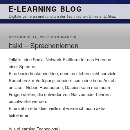
Zum
E-LEARNING BLOG
Inhalt
Digitale Lehre an und rund um der Technischen Universität Graz
springen
VERÖFFENTLICHT
DEZEMBER 14, 2007
VON
MARTIN
AM
italki – Sprachenlernen
italki
ist eine Social Network Plattform für das Erlernen
einer Sprache.
Eine beeindruckende Idee, denn es stehen nicht nur viele
Sprachen zur Verfügung, sondern auch eine hohe Anzahl
an User. Neben Ressourcen, Dateien kann man auch
Fragen stellen, die entweder von Natives oder Lehrern
beantwortet werden.
Eine sehr nette Idee, vielleicht werde ich auch aktiv
teilnehmen.
(via
eLearning Technology
)