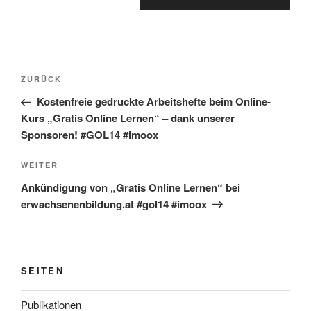
Beitragsnavigation
Vorheriger
ZURÜCK
Beitrag
Kostenfreie gedruckte Arbeitshefte beim Online-
Kurs „Gratis Online Lernen“ – dank unserer
Sponsoren! #GOL14 #imoox
Nächster
WEITER
Beitrag
Ankündigung von „Gratis Online Lernen“ bei
erwachsenenbildung.at #gol14 #imoox
SEITEN
Publikationen