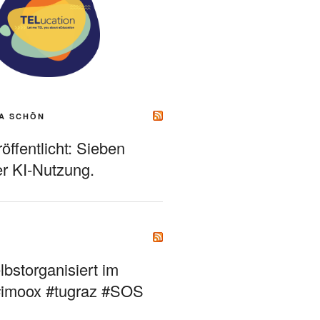
A SCHÖN
ffentlicht: Sieben
r KI-Nutzung.
bstorganisiert im
#imoox #tugraz #SOS