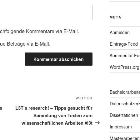
META
achfolgende Kommentare via E-Mail.
Anmelden
ue Beiträge via E-Mail.
Eintrags-Feed
Kommentar-Fe
WordPress.org
Bachelorarbeit
Nächster
WEITER
Datenschutzerk
Beitrag
ss
L3T’s research! – Tipps gesucht für
Sammlung von Texten zum
Dissertationen
wissenschaftlichen Arbeiten #l3t
Impressum
Masterarbeiten