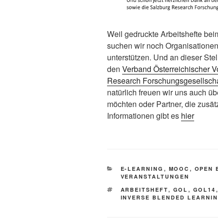
Weil gedruckte Arbeitshefte be
suchen wir noch Organisationen,
unterstützen. Und an dieser Ste
den
Verband Österreichischer 
Research Forschungsgesellsch
natürlich freuen wir uns auch ü
möchten oder Partner, die zusät
Informationen gibt es
hier
KATEGORIEN
E-LEARNING
,
MOOC
,
OPEN 
VERANSTALTUNGEN
SCHLAGWÖRTER
ARBEITSHEFT
,
GOL
,
GOL14
INVERSE BLENDED LEARNI