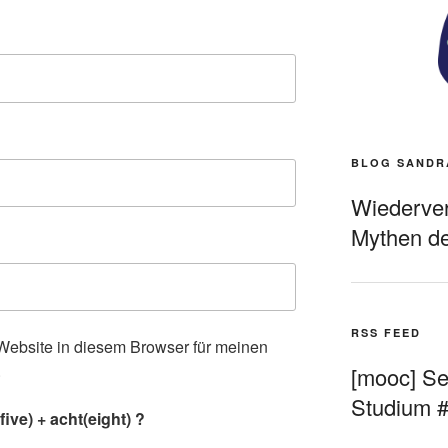
BLOG SANDR
Wiederverö
Mythen de
RSS FEED
ebsite in diesem Browser für meinen
.
[mooc] Sel
Studium 
ive) + acht(eight) ?