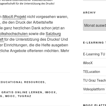
ARCHIV
im
iMooX-Projekt
nicht vorgesehen waren,
 die den Druck der Arbeitshefte
Archiv
lle ganz herzlichen Dank schon jetzt an
Volkshochschulen
sowie die
Salzburg
aft
für die Unterstützung des Drucks! Und
E-LEARNING 
ber Einrichtungen, die die Hefte ausgeben
zliche Angebote offerieren möchten. Mehr
E-Learning TU
iMooX
TELucation
TU Graz Teach
EDUCATIONAL RESOURCES
,
Videoplattform
,
GRATIS ONLINE LERNEN
,
IMOOX
,
NG
,
MOOC
,
TUGRAZ
MOOC PLATT