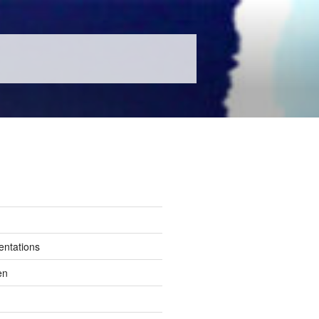
entations
en