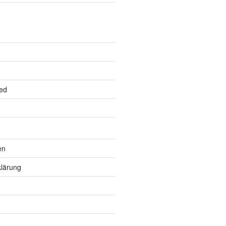
ed
en
lärung