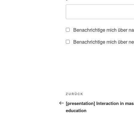
*
Benachrichtige mich über n
Benachrichtige mich über ne
Beitragsnavigation
Vorheriger
ZURÜCK
Beitrag
[presentation] Interaction in ma
education