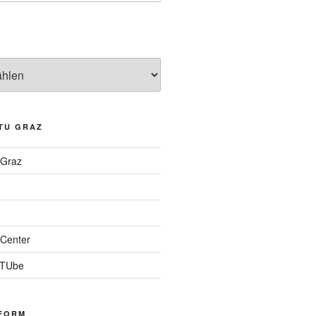
TU GRAZ
 Graz
Center
 TUbe
FORM