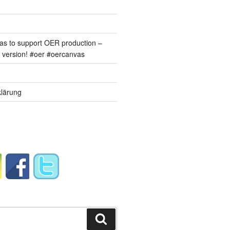
s to support OER production –
version! #oer #oercanvas
lärung
Suchen