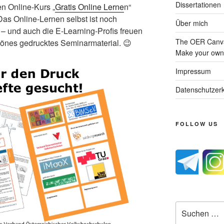
Dissertationen
n Online-Kurs „
Gratis Online Lerne
n“
Das Online-Lernen selbst ist noch
Über mich
 – und auch die E-Learning-Profis freuen
The OER Canva
önes gedrucktes Seminarmaterial. 😉
Make your own 
Impressum
Datenschutzerk
FOLLOW US
Suche
nach: