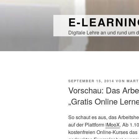
Zum
Inhalt
E-LEARNI
springen
Digitale Lehre an und rund um d
VERÖFFENTLICHT
SEPTEMBER 15, 2014
VON
MART
AM
Vorschau: Das Arbe
„Gratis Online Ler
So schaut es aus, das Arbeitshe
auf der Plattform
iMooX
. Ab 1.1
kostenfreien Online-Kurses das 