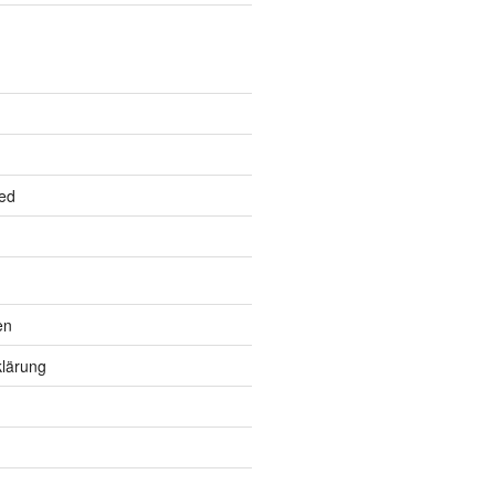
ed
en
lärung