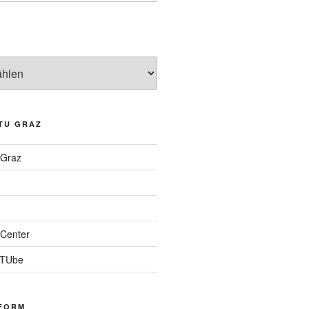
TU GRAZ
 Graz
Center
 TUbe
FORM