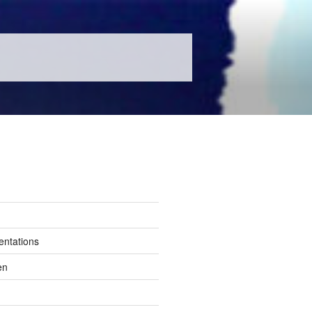
entations
en