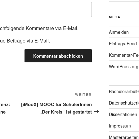
META
achfolgende Kommentare via E-Mail.
Anmelden
ue Beiträge via E-Mail.
Eintrags-Feed
Kommentar-Fe
WordPress.org
Bachelorarbeit
Nächster
WEITER
Beitrag
Datenschutzerk
renz:
[iMooX] MOOC für SchülerInnen
ine
„Der Kreis“ ist gestartet
Dissertationen
Impressum
Masterarbeiten