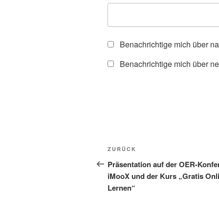
Benachrichtige mich über n
Benachrichtige mich über ne
Beitragsnavigation
Vorheriger
ZURÜCK
Beitrag
Präsentation auf der OER-Konfe
iMooX und der Kurs „Gratis Onl
Lernen“