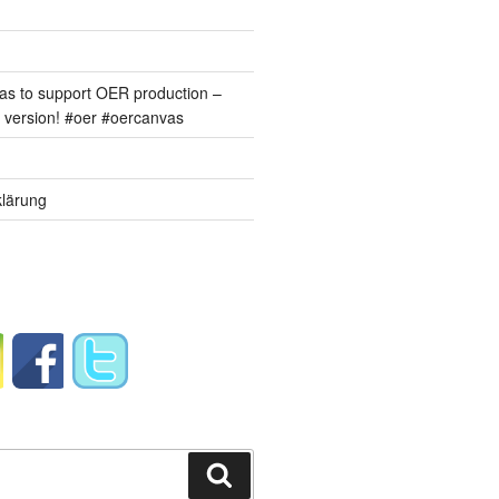
s to support OER production –
version! #oer #oercanvas
lärung
Suchen