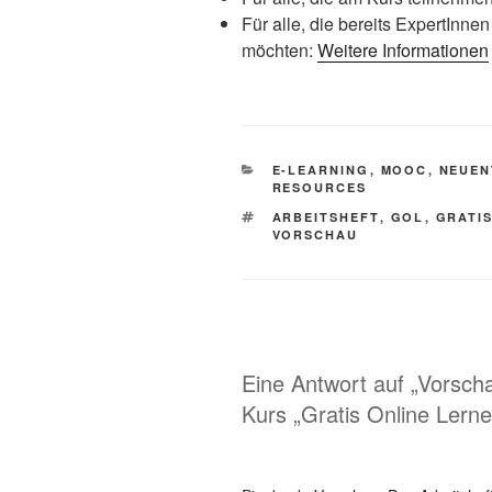
Für alle, die bereits ExpertInne
möchten:
Weitere Informationen
KATEGORIEN
E-LEARNING
,
MOOC
,
NEUEN
RESOURCES
SCHLAGWÖRTER
ARBEITSHEFT
,
GOL
,
GRATI
VORSCHAU
Eine Antwort auf „Vorsch
Kurs „Gratis Online Ler