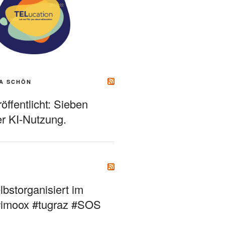
A SCHÖN
ffentlicht: Sieben
r KI-Nutzung.
bstorganisiert im
#imoox #tugraz #SOS