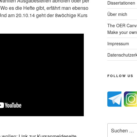
wählten Ausgabestellen abholen oder per
Dissertationen
Wo es die Hefte gibt, erfährt man ebenso
Über mich
Und am 20.10.14 geht der 8wöchige Kurs
The OER Canva
Make your own 
Impressum
Datenschutzerk
FOLLOW US
Suche
nach:
n wollen:
Link zur Kursanmeldeseite