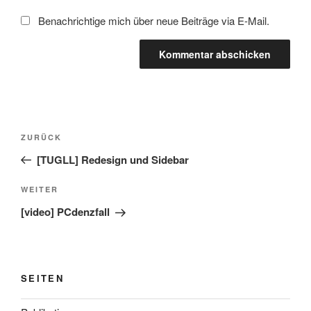
Benachrichtige mich über neue Beiträge via E-Mail.
Beitragsnavigation
Vorheriger
ZURÜCK
Beitrag
[TUGLL] Redesign und Sidebar
Nächster
WEITER
Beitrag
[video] PCdenzfall
SEITEN