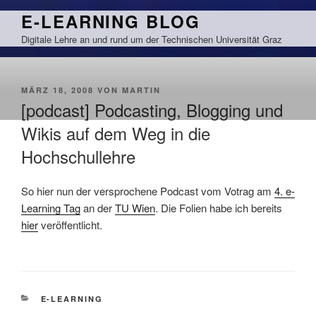
Zum
E-LEARNING BLOG
Inhalt
Digitale Lehre an und rund um der Technischen Universität Graz
springen
VERÖFFENTLICHT
MÄRZ 18, 2008
VON
MARTIN
AM
[podcast] Podcasting, Blogging und
Wikis auf dem Weg in die
Hochschullehre
So hier nun der versprochene Podcast vom Votrag am
4. e-
Learning Tag
an der
TU Wien
. Die Folien habe ich bereits
hier
veröffentlicht.
KATEGORIEN
E-LEARNING