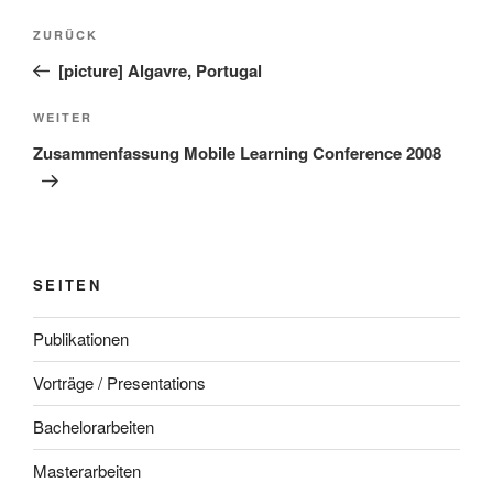
Beitragsnavigation
Vorheriger
ZURÜCK
Beitrag
[picture] Algavre, Portugal
Nächster
WEITER
Beitrag
Zusammenfassung Mobile Learning Conference 2008
SEITEN
Publikationen
Vorträge / Presentations
Bachelorarbeiten
Masterarbeiten