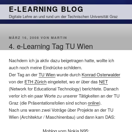
Zum
E-LEARNING BLOG
Inhalt
Digitale Lehre an und rund um der Technischen Universität Graz
springen
VERÖFFENTLICHT
MÄRZ 16, 2008
VON
MARTIN
AM
4. e-Learning Tag TU Wien
Nachdem ich ja aktiv dazu beigetragen hatte, wollte ich
auch noch meine Eindrücke schildern.
Der Tag an der
TU Wien
wurde durch
Konrad Osterwalder
von der
ETH Zürich
eingeleitet, wo er über das
NET
(Network for Educational Technology) berichtete. Danach
verlor ich ein paar Worte zu unserer Tätigkeiten an der TU
Graz (die Präsentationsfolien sind schon
online
).
Nach uns waren zwei Voträge über Projekte an der TU
Wien (Architektur / Maschinenbau) und dann kam DAS:
Moblog vom Nokia N95: