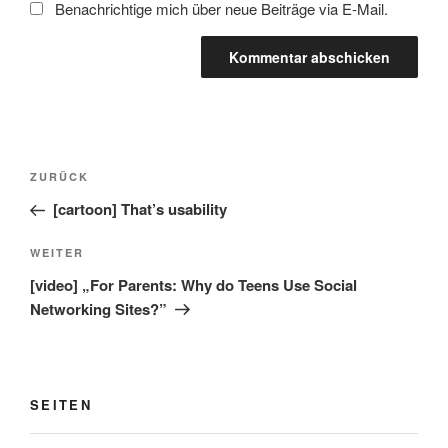
Benachrichtige mich über neue Beiträge via E-Mail.
Beitragsnavigation
Vorheriger
ZURÜCK
Beitrag
[cartoon] That’s usability
Nächster
WEITER
Beitrag
[video] „For Parents: Why do Teens Use Social
Networking Sites?”
SEITEN