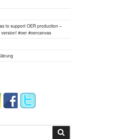
s to support OER production –
version! #oer #oercanvas
lärung
Suchen