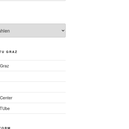
TU GRAZ
 Graz
Center
 TUbe
FORM