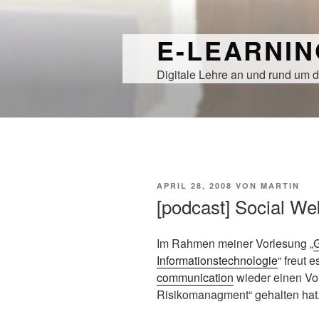
Zum
Inhalt
E-LEARNI
springen
Digitale Lehre an und rund um d
VERÖFFENTLICHT
APRIL 28, 2008
VON
MARTIN
AM
[podcast] Social W
Im Rahmen meiner Vorlesung „
G
Informationstechnologie
“ freut 
communication
wieder einen Vo
Risikomanagment“ gehalten hat