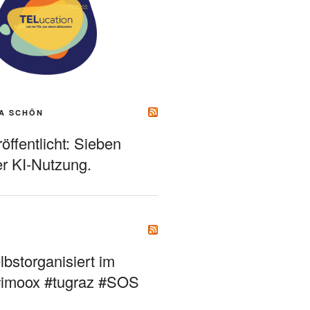
A SCHÖN
ffentlicht: Sieben
r KI-Nutzung.
bstorganisiert im
#imoox #tugraz #SOS