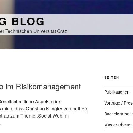
NG BLOG
er Technischen Universität Graz
SEITEN
eb im Risikomanagement
Publikationen
esellschaftliche Aspekte der
Vorträge / Pres
es mich, dass
Christian Klingler
von
hofherr
Bachelorarbeit
rtrag zum Theme „Social Web im
.
Masterarbeiten