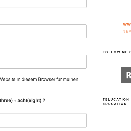
FOLLOW ME 
ebsite in diesem Browser für meinen
.
hree) + acht(eight) ?
TELUCATION 
EDUCATION