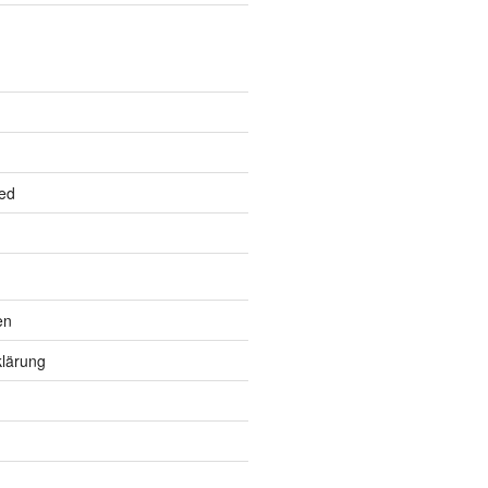
ed
en
lärung