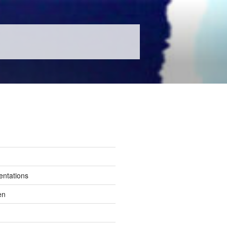
entations
en