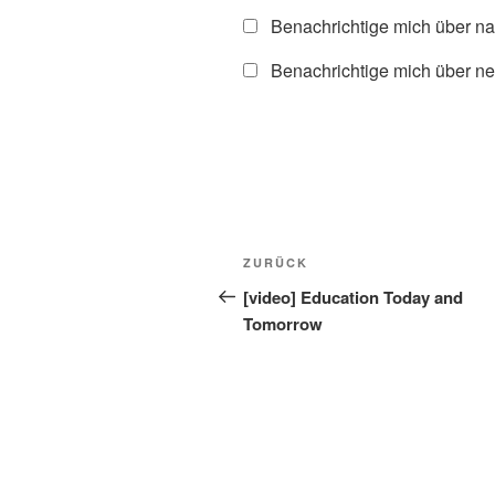
Benachrichtige mich über n
Benachrichtige mich über ne
Beitragsnavigation
Vorheriger
ZURÜCK
Beitrag
[video] Education Today and
Tomorrow