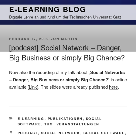
Zum
E-LEARNING BLOG
Inhalt
Digitale Lehre an und rund um der Technischen Universität Graz
springen
VERÖFFENTLICHT
FEBRUAR 17, 2012
VON
MARTIN
AM
[podcast] Social Network – Danger,
Big Business or simply Big Chance?
Now also the recording of my talk about „
Social Networks
– Danger, Big Business or simply Big Chance?
“ is online
available [
Link
]. The slides were already published
here
.
KATEGORIEN
E-LEARNING
,
PUBLIKATIONEN
,
SOCIAL
SOFTWARE
,
TUG
,
VERANSTALTUNGEN
SCHLAGWÖRTER
PODCAST
,
SOCIAL NETWORK
,
SOCIAL SOFTWARE
,