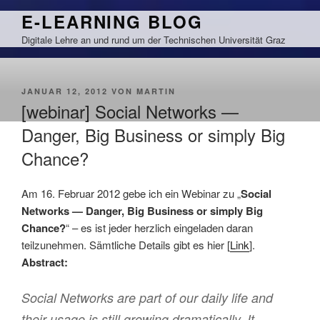
Zum
E-LEARNING BLOG
Inhalt
Digitale Lehre an und rund um der Technischen Universität Graz
springen
VERÖFFENTLICHT
JANUAR 12, 2012
VON
MARTIN
AM
[webinar] Social Networks —
Danger, Big Business or simply Big
Chance?
Am 16. Februar 2012 gebe ich ein Webinar zu „
Social
Networks — Danger, Big Business or simply Big
Chance?
“ – es ist jeder herzlich eingeladen daran
teilzunehmen. Sämtliche Details gibt es hier [
Link
].
Abstract:
Social Networks are part of our daily life and
their usage is still growing dramatically. It