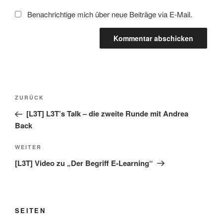
Benachrichtige mich über neue Beiträge via E-Mail.
Beitragsnavigation
Vorheriger
ZURÜCK
Beitrag
[L3T] L3T’s Talk – die zweite Runde mit Andrea
Back
Nächster
WEITER
Beitrag
[L3T] Video zu „Der Begriff E-Learning“
SEITEN