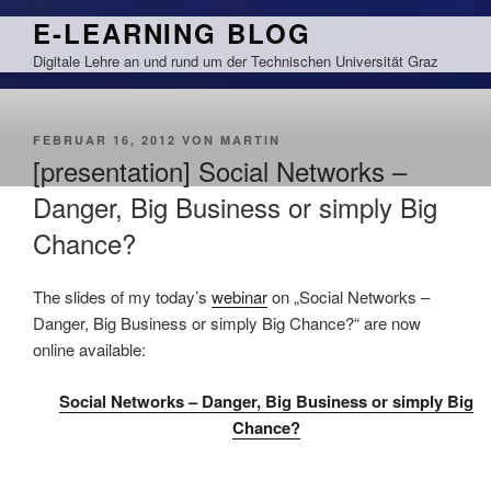
Zum
E-LEARNING BLOG
Inhalt
Digitale Lehre an und rund um der Technischen Universität Graz
springen
VERÖFFENTLICHT
FEBRUAR 16, 2012
VON
MARTIN
AM
[presentation] Social Networks –
Danger, Big Business or simply Big
Chance?
The slides of my today’s
webinar
on „Social Networks –
Danger, Big Business or simply Big Chance?“ are now
online available:
Social Networks – Danger, Big Business or simply Big
Chance?