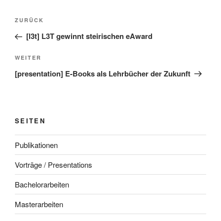
Beitragsnavigation
Vorheriger
ZURÜCK
Beitrag
[l3t] L3T gewinnt steirischen eAward
Nächster
WEITER
Beitrag
[presentation] E-Books als Lehrbücher der Zukunft
SEITEN
Publikationen
Vorträge / Presentations
Bachelorarbeiten
Masterarbeiten