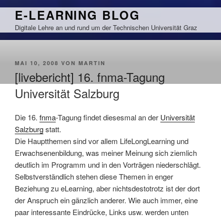
Zum
E-LEARNING BLOG
Inhalt
Digitale Lehre an und rund um der Technischen Universität Graz
springen
VERÖFFENTLICHT
MAI 10, 2008
VON
MARTIN
AM
[livebericht] 16. fnma-Tagung
Universität Salzburg
Die 16.
fnma
-Tagung findet diesesmal an der
Universität
Salzburg
statt.
Die Hauptthemen sind vor allem LifeLongLearning und
Erwachsenenbildung, was meiner Meinung sich ziemlich
deutlich im Programm und in den Vorträgen niederschlägt.
Selbstverständlich stehen diese Themen in enger
Beziehung zu eLearning, aber nichtsdestotrotz ist der dort
der Anspruch ein gänzlich anderer. Wie auch immer, eine
paar interessante Eindrücke, Links usw. werden unten