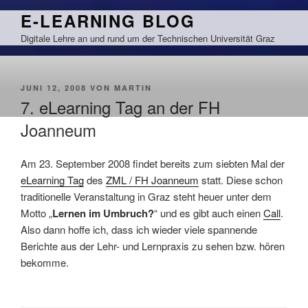
Zum
E-LEARNING BLOG
Inhalt
Digitale Lehre an und rund um der Technischen Universität Graz
springen
VERÖFFENTLICHT
JUNI 12, 2008
VON
MARTIN
AM
7. eLearning Tag an der FH
Joanneum
Am 23. September 2008 findet bereits zum siebten Mal der
eLearning Tag
des
ZML / FH Joanneum
statt. Diese schon
traditionelle Veranstaltung in
Graz
steht heuer unter dem
Motto „
Lernen im Umbruch?
“ und es gibt auch einen
Call
.
Also dann hoffe ich, dass ich wieder viele spannende
Berichte aus der Lehr- und Lernpraxis zu sehen bzw. hören
bekomme.