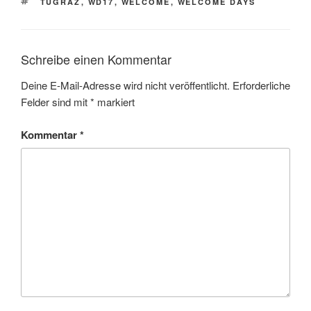
SCHLAGWÖRTER
TUGRAZ
,
WD17
,
WELCOME
,
WELCOME DAYS
Schreibe einen Kommentar
Deine E-Mail-Adresse wird nicht veröffentlicht.
Erforderliche
Felder sind mit
*
markiert
Kommentar
*