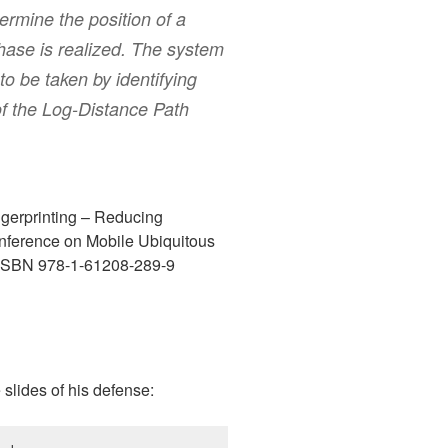
termine the position of a
phase is realized. The system
o be taken by identifying
of the Log-Distance Path
ngerprinting – Reducing
onference on Mobile Ubiquitous
. ISBN 978-1-61208-289-9
slides of his defense: