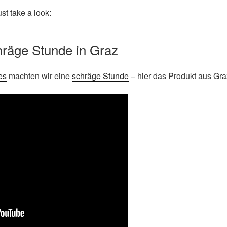
st take a look:
chräge Stunde in Graz
es
machten wir eine
schräge Stunde
– hier das Produkt aus Gra