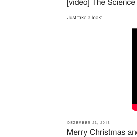
[video] The Science
Just take a look:
VERÖFFENTLICHT
DEZEMBER 23, 2013
AM
Merry Christmas a