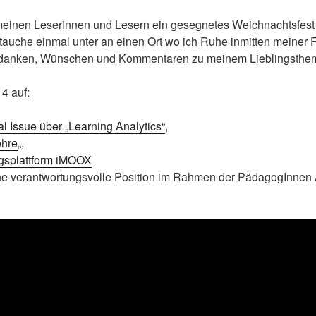
l meinen Leserinnen und Lesern ein gesegnetes Weichnachtsfes
tauche einmal unter an einen Ort wo ich Ruhe inmitten meiner 
Gedanken, Wünschen und Kommentaren zu meinem Lieblingsthe
4 auf:
l Issue über „Learning Analytics“
,
ehre
„,
gsplattform iMOOX
eine verantwortungsvolle Position im Rahmen der PädagogInne