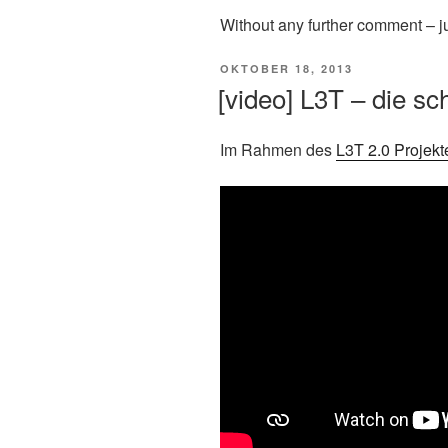
Without any further comment – ju
VERÖFFENTLICHT
OKTOBER 18, 2013
AM
[video] L3T – die s
Im Rahmen des
L3T 2.0 Projekt