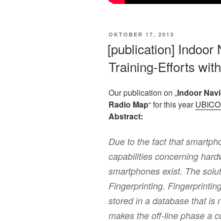
VERÖFFENTLICHT
OKTOBER 17, 2013
AM
[publication] Indoo
Training-Efforts wit
Our publication on „
Indoor Navi
Radio Map
“ for this year
UBIC
Abstract:
Due to the fact that smartph
capabilities concerning hard
smartphones exist. The solu
Fingerprinting. Fingerprinti
stored in a database that is
makes the off-line phase a co