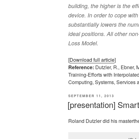
building, the higher is the e
device. In order to cope with
substantially lowers the num
ideal positions. All other n
Loss Model.
[
Download full article
]
Reference:
Dutzler, R., Ebner,
Training-Efforts with Interpol
Computing, Systems, Services an
VERÖFFENTLICHT
SEPTEMBER 11, 2013
AM
[presentation] Smar
Roland Dutzler did his masterth