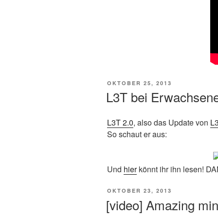
VERÖFFENTLICHT
OKTOBER 25, 2013
AM
L3T bei Erwachsene
L3T 2.0
, also das Update von
L
So schaut er aus:
Und
hier
könnt ihr ihn lesen! 
VERÖFFENTLICHT
OKTOBER 23, 2013
AM
[video] Amazing mind