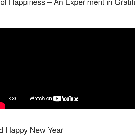
 of Happiness – An Experiment in Grati
nd Happy New Year