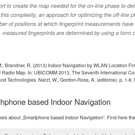
ffort to create the map needed for the on-line phase to de
 this complexity, an approach for optimizing the off-line 
ber of positions at which fingerprint measurements have t
on- measured fingerprints are determined by using a form 
 M., Brandner, R. (2013) Indoor Navigation by WLAN Location Fi
ated Radio Map. In: UBICOMM 2013, The Seventh International C
d Technologies. Narzt, W., Gordon-Ross, A. (editoros). p. 1-6
thphone based Indoor Navigation
esis about „Smartphone based Indoor Navigation“. Find here the 