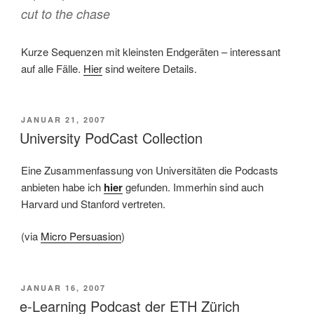
cut to the chase
Kurze Sequenzen mit kleinsten Endgeräten – interessant
auf alle Fälle.
Hier
sind weitere Details.
VERÖFFENTLICHT
JANUAR 21, 2007
AM
University PodCast Collection
Eine Zusammenfassung von Universitäten die Podcasts
anbieten habe ich
hier
gefunden. Immerhin sind auch
Harvard und Stanford vertreten.
(via
Micro Persuasion
)
VERÖFFENTLICHT
JANUAR 16, 2007
AM
e-Learning Podcast der ETH Zürich