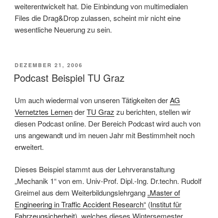
weiterentwickelt hat. Die Einbindung von multimedialen
Files die Drag&Drop zulassen, scheint mir nicht eine
wesentliche Neuerung zu sein.
VERÖFFENTLICHT
DEZEMBER 21, 2006
AM
Podcast Beispiel TU Graz
Um auch wiedermal von unseren Tätigkeiten der
AG
Vernetztes Lernen
der
TU Graz
zu berichten, stellen wir
diesen Podcast online. Der Bereich
Podcast
wird auch von
uns angewandt und im neuen Jahr mit Bestimmheit noch
erweitert.
Dieses Beispiel stammt aus der Lehrveranstaltung
„Mechanik 1“ von em. Univ-Prof. Dipl.-Ing. Dr.techn. Rudolf
Greimel aus dem Weiterbildungslehrgang
„Master of
Engineering in Traffic Accident Research“
(
Institut für
Fahrzeugsicherheit
), welches dieses Wintersemester