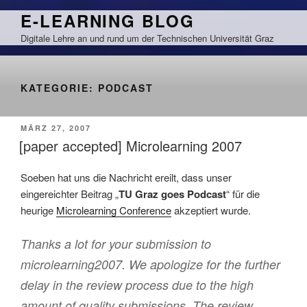
Zum
E-LEARNING BLOG
Inhalt
Digitale Lehre an und rund um der Technischen Universität Graz
springen
KATEGORIE:
PODCAST
VERÖFFENTLICHT
MÄRZ 27, 2007
AM
[paper accepted] Microlearning 2007
Soeben hat uns die Nachricht ereilt, dass unser
eingereichter Beitrag „
TU Graz goes Podcast
“ für die
heurige
Microlearning Conference
akzeptiert wurde.
Thanks a lot for your submission to
microlearning2007. We apologize for the further
delay in the review process due to the high
amount of quality submissions. The review