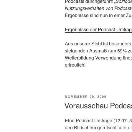
Podcasts durchgeführt: „
Soziod
Nutzungsverhalten von Podcast
Ergebnisse sind nun in einer Z
Ergebnisse der Podcast-Umfra
Aus unserer Sicht ist besonders
steigenden Ausmaß (um 59% zum
Weiterbildung Verwendung finde
erfreulich!
VERÖFFENTLICHT
NOVEMBER 29, 2006
AM
Vorausschau Podca
Eine Podcast-Umfrage (12.07.-3
den Bildschirm gerutscht; aller