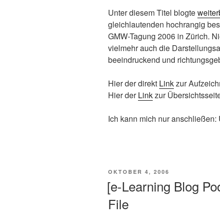
Unter diesem Titel blogte
weiter
gleichlautenden hochrangig be
GMW-Tagung 2006 in Zürich. Nicht
vielmehr auch die Darstellungsar
beeindruckend und richtungsg
Hier der direkt
Link
zur Aufzeic
Hier der
Link
zur Übersichtsseit
Ich kann mich nur anschließen:
VERÖFFENTLICHT
OKTOBER 4, 2006
AM
[e-Learning Blog P
File