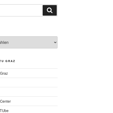
Suchen
TU GRAZ
 Graz
Center
 TUbe