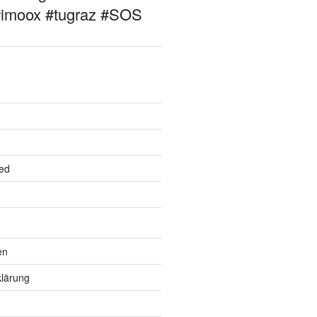
#imoox #tugraz #SOS
ed
en
lärung