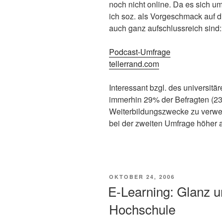
noch nicht online. Da es sich u
ich soz. als Vorgeschmack auf d
auch ganz aufschlussreich sind:
Podcast-Umfrage
tellerrand.com
Interessant bzgl. des universitär
immerhin 29% der Befragten (23
Weiterbildungszwecke zu verwen
bei der zweiten Umfrage höher a
VERÖFFENTLICHT
OKTOBER 24, 2006
AM
E-Learning: Glanz u
Hochschule