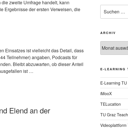
m die zweite Umfrage handelt, kann
Suche
ie Ergebnisse der ersten Verweisen, die
nach:
ARCHIV
Archiv
en Einsatzes ist vielleicht das Detail, dass
44 Teilnehmer) angaben, Podcasts für
den. Bleibt abzuwarten, ob dieser Anteil
E-LEARNING 
usgefallen ist …
E-Learning TU
iMooX
TELucation
nd Elend an der
TU Graz Teach
Videoplattform