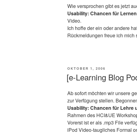
Wie versprochen gibt es jetzt 
Usability: Chancen für Lerne
Video.
Ich hoffe der ein oder andere h
Rückmeldungen freue ich mich se
VERÖFFENTLICHT
OKTOBER 1, 2006
AM
[e-Learning Blog P
Ab sofort möchten wir unsere ge
zur Verfügung stellen. Begonne
Usability: Chancen für Lehre
Rahmen des HCI&UE Workshops
Vorerst ist er als .mp3 File verf
iPod Video-taugliches Formal on