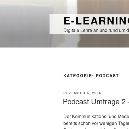
Zum
Inhalt
E-LEARNI
springen
Digitale Lehre an und rund um d
KATEGORIE:
PODCAST
VERÖFFENTLICHT
DEZEMBER 6, 2006
AM
Podcast Umfrage 2 
Der Kommunikations- und Medie
bereits schon vor wenigen Tage