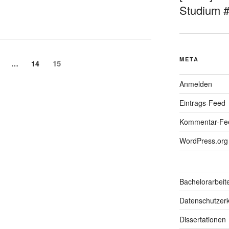
Studium 
META
Seite
eite
Seite
15
…
14
Anmelden
Eintrags-Feed
Kommentar-Fe
WordPress.org
Bachelorarbeit
Datenschutzerk
Dissertationen