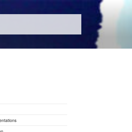
entations
en