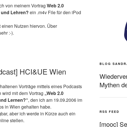
auch von meinem Vortrag
Web 2.0
n und Lehren?
ein .m4v File für den
iPod
at einen Nutzen hiervon. Über
hr :-).
BLOG SANDR
odcast] HCI&UE Wien
Wiederverö
Mythen de
haltenen Vorträge mittels eines Podcasts
n wird mit dem Vortrag
„Web 2.0
 und Lernen?“
, den ich am 19.09.2006 im
 in Wien gehalten habe.
RSS FEED
ügbar, aber ich werde in Kürze auch ein
line stellen.
[mooc] Sel