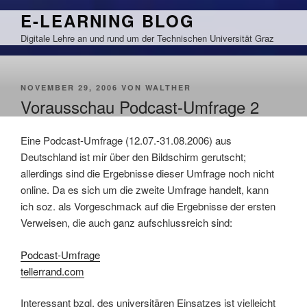
Zum
E-LEARNING BLOG
Inhalt
Digitale Lehre an und rund um der Technischen Universität Graz
springen
VERÖFFENTLICHT
NOVEMBER 29, 2006
VON
WALTHER
AM
Vorausschau Podcast-Umfrage 2
Eine Podcast-Umfrage (12.07.-31.08.2006) aus
Deutschland ist mir über den Bildschirm gerutscht;
allerdings sind die Ergebnisse dieser Umfrage noch nicht
online. Da es sich um die zweite Umfrage handelt, kann
ich soz. als Vorgeschmack auf die Ergebnisse der ersten
Verweisen, die auch ganz aufschlussreich sind:
Podcast-Umfrage
tellerrand.com
Interessant bzgl. des universitären Einsatzes ist vielleicht