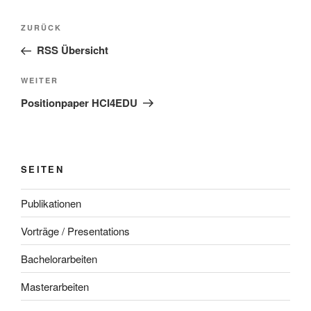
Beitragsnavigation
Vorheriger
ZURÜCK
Beitrag
RSS Übersicht
Nächster
WEITER
Beitrag
Positionpaper HCI4EDU
SEITEN
Publikationen
Vorträge / Presentations
Bachelorarbeiten
Masterarbeiten