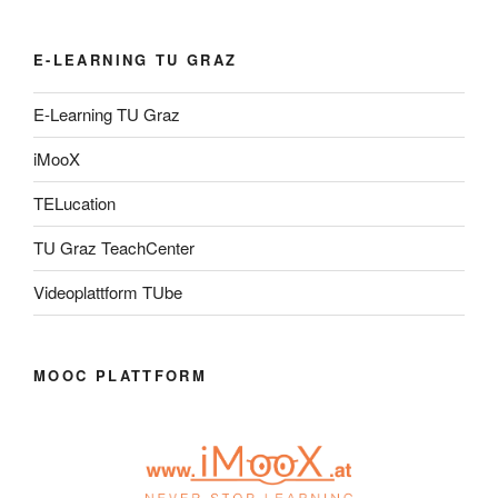
E-LEARNING TU GRAZ
E-Learning TU Graz
iMooX
TELucation
TU Graz TeachCenter
Videoplattform TUbe
MOOC PLATTFORM