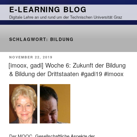
Zum
E-LEARNING BLOG
Inhalt
Digitale Lehre an und rund um der Technischen Universität Graz
springen
SCHLAGWORT:
BILDUNG
VERÖFFENTLICHT
NOVEMBER 22, 2019
AM
[imoox, gadi] Woche 6: Zukunft der Bildung
& Bildung der Drittstaaten #gadi19 #imoox
Der MOOC „
Gesellschaftliche Aspekte der