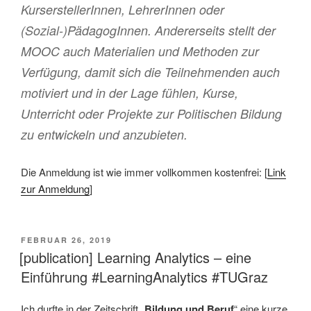
KurserstellerInnen, LehrerInnen oder
(Sozial-)PädagogInnen. Andererseits stellt der
MOOC auch Materialien und Methoden zur
Verfügung, damit sich die Teilnehmenden auch
motiviert und in der Lage fühlen, Kurse,
Unterricht oder Projekte zur Politischen Bildung
zu entwickeln und anzubieten.
Die Anmeldung ist wie immer vollkommen kostenfrei: [
Link
zur Anmeldung
]
VERÖFFENTLICHT
FEBRUAR 26, 2019
AM
[publication] Learning Analytics – eine
Einführung #LearningAnalytics #TUGraz
Ich durfte in der Zeitschrift „
Bildung und Beruf
“ eine kurze