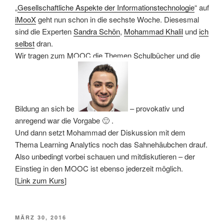
„
Gesellschaftliche Aspekte der Informationstechnologie
“ auf
iMooX
geht nun schon in die sechste Woche. Diesesmal
sind die Experten
Sandra Schön
,
Mohammad Khalil
und
ich
selbst
dran.
Wir tragen zum MOOC die Themen Schulbücher und die
Bildung an sich bei
– provokativ und
anregend war die Vorgabe 🙂 .
Und dann setzt Mohammad der Diskussion mit dem
Thema Learning Analytics noch das Sahnehäubchen drauf.
Also unbedingt vorbei schauen und mitdiskutieren – der
Einstieg in den MOOC ist ebenso jederzeit möglich.
[
Link zum Kurs
]
VERÖFFENTLICHT
MÄRZ 30, 2016