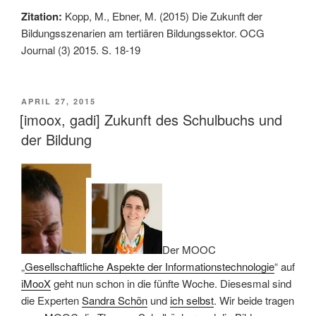
Zitation:
Kopp, M., Ebner, M. (2015) Die Zukunft der
Bildungsszenarien am tertiären Bildungssektor. OCG
Journal (3) 2015. S. 18-19
VERÖFFENTLICHT
APRIL 27, 2015
AM
[imoox, gadi] Zukunft des Schulbuchs und
der Bildung
Der MOOC
„
Gesellschaftliche Aspekte der Informationstechnologie
“ auf
iMooX
geht nun schon in die fünfte Woche. Diesesmal sind
die Experten
Sandra Schön
und
ich selbst
. Wir beide tragen