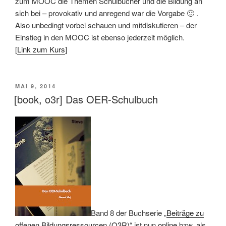
zum MOOC die Themen Schulbücher und die Bildung an
sich bei – provokativ und anregend war die Vorgabe 🙂 .
Also unbedingt vorbei schauen und mitdiskutieren – der
Einstieg in den MOOC ist ebenso jederzeit möglich.
[
Link zum Kurs
]
VERÖFFENTLICHT
MAI 9, 2014
AM
[book, o3r] Das OER-Schulbuch
Band 8 der Buchserie „
Beiträge zu
offenen Bildungsressourcen (O3R)
“ ist nun
online
bzw. als