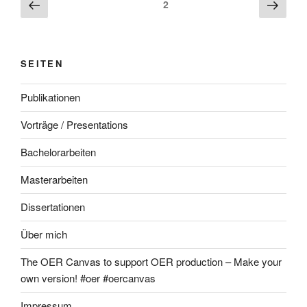
Beitragsnavigation
Vorherige
Näch
Seite
2
Seite
Seite
SEITEN
Publikationen
Vorträge / Presentations
Bachelorarbeiten
Masterarbeiten
Dissertationen
Über mich
The OER Canvas to support OER production – Make your
own version! #oer #oercanvas
Impressum