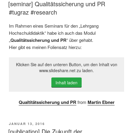
AM
[seminar] Qualitätssicherung und PR
#tugraz #research
Im Rahmen eines Seminars für den „Lehrgang
Hochschuldidaktik“ habe ich auch das Modul
„
Qualitätssicherung und PR
“ über gehabt.
Hier gibt es meinen Foliensatz hierzu:
Klicken Sie auf den unteren Button, um den Inhalt von
www.slideshare.net zu laden.
Inhalt laden
Qualtitätssicherung und PR
from
Martin Ebner
VERÖFFENTLICHT
JANUAR 13, 2016
AM
[publication] Die Zukunft der