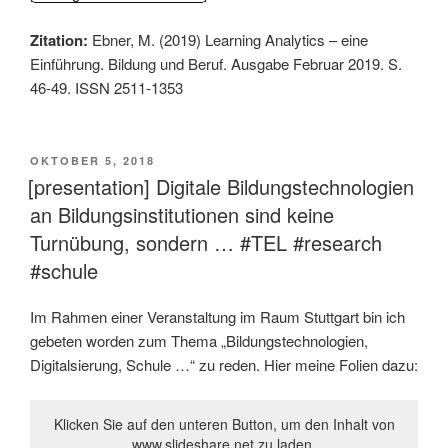
Zitation:
Ebner, M. (2019) Learning Analytics – eine
Einführung. Bildung und Beruf. Ausgabe Februar 2019. S.
46-49. ISSN 2511-1353
VERÖFFENTLICHT
OKTOBER 5, 2018
AM
[presentation] Digitale Bildungstechnologien
an Bildungsinstitutionen sind keine
Turnübung, sondern … #TEL #research
#schule
Im Rahmen einer Veranstaltung im Raum Stuttgart bin ich
gebeten worden zum Thema „Bildungstechnologien,
Digitalsierung, Schule …“ zu reden. Hier meine Folien dazu:
Klicken Sie auf den unteren Button, um den Inhalt von
www.slideshare.net zu laden.