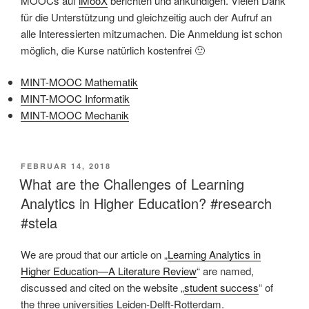
MOOCs auf
iMooX
berichten und ankündigen. Vielen Dank
für die Unterstützung und gleichzeitig auch der Aufruf an
alle Interessierten mitzumachen. Die Anmeldung ist schon
möglich, die Kurse natürlich kostenfrei 🙂
MINT-MOOC Mathematik
MINT-MOOC Informatik
MINT-MOOC Mechanik
VERÖFFENTLICHT
FEBRUAR 14, 2018
AM
What are the Challenges of Learning
Analytics in Higher Education? #research
#stela
We are proud that our article on „
Learning Analytics in
Higher Education—A Literature Review
“ are named,
discussed and cited on the website „
student success
“ of
the three universities Leiden-Delft-Rotterdam.