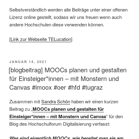
Selbstverständlich werden alle Beiträge unter einer offenen
Lizenz online gestellt, sodass wir uns freuen wenn auch
andere Hochschulen diese verwenden können.
[
Link zur Webseite TELucation
]
VERÖFFENTLICHT
JANUAR 14, 2021
AM
[blogbeitrag] MOOCs planen und gestalten
für Einsteiger*innen – mit Monstern und
Canvas #imoox #oer #hfd #tugraz
Zusammen mit
Sandra Schön
haben wir einen kurzen
Beitrag zu „
MOOCs planen und gestalten für
Einsteiger*innen – mit Monstern und Canvas
“ für den
Blog des Hochschulforum Digitalisierung verfasst:
Was sind eigentlich MOOCs, wie bereitet man sie am