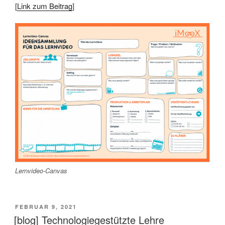
[
Link zum Beitrag
]
Lernvideo-Canvas
VERÖFFENTLICHT
FEBRUAR 9, 2021
AM
[blog] Technologiegestützte Lehre