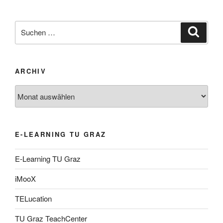
Suche
Suche
nach:
ARCHIV
Archiv
E-LEARNING TU GRAZ
E-Learning TU Graz
iMooX
TELucation
TU Graz TeachCenter