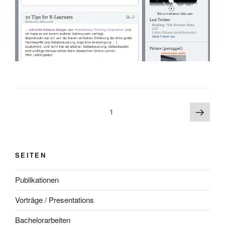
Beitragsnavigation
Näch
Seite
1
Seite
SEITEN
Publikationen
Vorträge / Presentations
Bachelorarbeiten