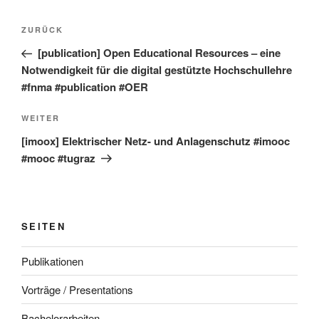
Beitragsnavigation
Vorheriger
ZURÜCK
Beitrag
[publication] Open Educational Resources – eine
Notwendigkeit für die digital gestützte Hochschullehre
#fnma #publication #OER
Nächster
WEITER
Beitrag
[imoox] Elektrischer Netz- und Anlagenschutz #imooc
#mooc #tugraz
SEITEN
Publikationen
Vorträge / Presentations
Bachelorarbeiten