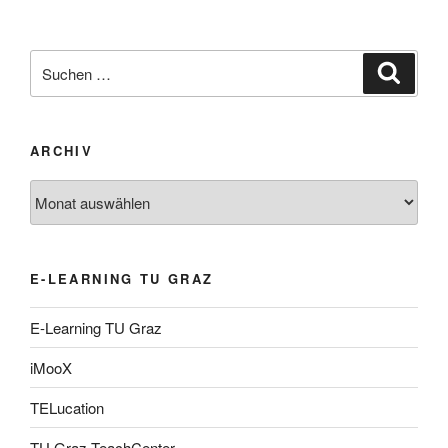
Suche
Suche
nach:
ARCHIV
Archiv
E-LEARNING TU GRAZ
E-Learning TU Graz
iMooX
TELucation
TU Graz TeachCenter