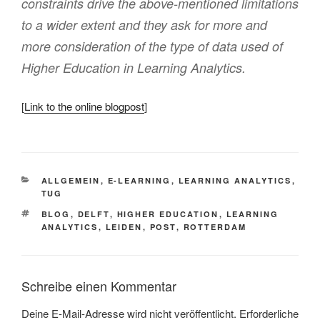
constraints drive the above-mentioned limitations
to a wider extent and they ask for more and
more consideration of the type of data used of
Higher Education in Learning Analytics.
[
Link to the online blogpost
]
KATEGORIEN
ALLGEMEIN
,
E-LEARNING
,
LEARNING ANALYTICS
,
TUG
SCHLAGWÖRTER
BLOG
,
DELFT
,
HIGHER EDUCATION
,
LEARNING
ANALYTICS
,
LEIDEN
,
POST
,
ROTTERDAM
Schreibe einen Kommentar
Deine E-Mail-Adresse wird nicht veröffentlicht.
Erforderliche