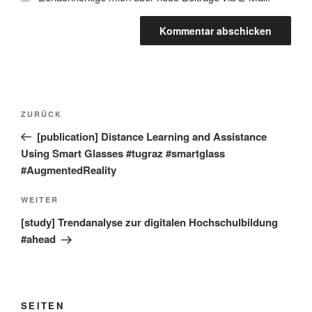
Beitragsnavigation
Vorheriger
ZURÜCK
Beitrag
[publication] Distance Learning and Assistance
Using Smart Glasses #tugraz #smartglass
#AugmentedReality
Nächster
WEITER
Beitrag
[study] Trendanalyse zur digitalen Hochschulbildung
#ahead
SEITEN