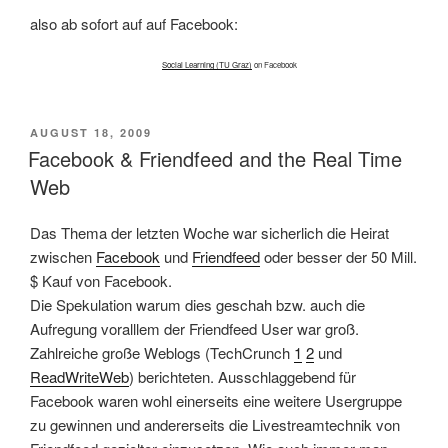
also ab sofort auf auf Facebook:
Social Learning (TU Graz)
on Facebook
VERÖFFENTLICHT
AUGUST 18, 2009
AM
Facebook & Friendfeed and the Real Time
Web
Das Thema der letzten Woche war sicherlich die Heirat
zwischen
Facebook
und
Friendfeed
oder besser der 50 Mill.
$ Kauf von Facebook.
Die Spekulation warum dies geschah bzw. auch die
Aufregung voralllem der Friendfeed User war groß.
Zahlreiche große Weblogs (TechCrunch
1
2
und
ReadWriteWeb
) berichteten. Ausschlaggebend für
Facebook waren wohl einerseits eine weitere Usergruppe
zu gewinnen und andererseits die Livestreamtechnik von