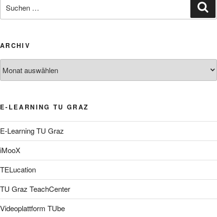
Suche
Su
nach:
ARCHIV
Archiv
E-LEARNING TU GRAZ
E-Learning TU Graz
iMooX
TELucation
TU Graz TeachCenter
Videoplattform TUbe