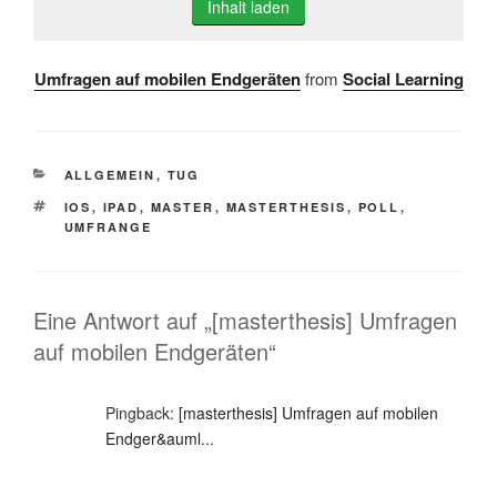
Inhalt laden
Umfragen auf mobilen Endgeräten
from
Social Learning
KATEGORIEN
ALLGEMEIN
,
TUG
SCHLAGWÖRTER
IOS
,
IPAD
,
MASTER
,
MASTERTHESIS
,
POLL
,
UMFRANGE
Eine Antwort auf „[masterthesis] Umfragen
auf mobilen Endgeräten“
Pingback:
[masterthesis] Umfragen auf mobilen
Endger&auml...