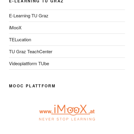
E-LEARNING TU GRAZ
E-Learning TU Graz
iMooX
TELucation
TU Graz TeachCenter
Videoplattform TUbe
MOOC PLATTFORM