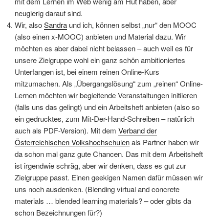
mit dem Lernen im Web wenig am Hut haben, aber
neugierig darauf sind.
Wir, also
Sandra
und ich, können selbst „nur“ den MOOC
(also einen x-MOOC) anbieten und Material dazu. Wir
möchten es aber dabei nicht belassen – auch weil es für
unsere Zielgruppe wohl ein ganz schön ambitioniertes
Unterfangen ist, bei einem reinen Online-Kurs
mitzumachen. Als „Übergangslösung“ zum „reinen“ Online-
Lernen möchten wir begleitende Veranstaltungen initiieren
(falls uns das gelingt) und ein Arbeitsheft anbieten (also so
ein gedrucktes, zum Mit-Der-Hand-Schreiben – natürlich
auch als PDF-Version). Mit dem
Verband der
Österreichischen Volkshochschulen
als Partner haben wir
da schon mal ganz gute Chancen. Das mit dem Arbeitsheft
ist irgendwie schräg, aber wir denken, dass es gut zur
Zielgruppe passt. Einen geekigen Namen dafür müssen wir
uns noch ausdenken. (Blending virtual and concrete
materials … blended learning materials? – oder gibts da
schon Bezeichnungen für?)