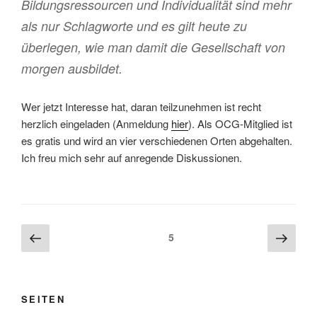
Bildungsressourcen und Individualität sind mehr
als nur Schlagworte und es gilt heute zu
überlegen, wie man damit die Gesellschaft von
morgen ausbildet.
Wer jetzt Interesse hat, daran teilzunehmen ist recht
herzlich eingeladen (Anmeldung
hier
). Als OCG-Mitglied ist
es gratis und wird an vier verschiedenen Orten abgehalten.
Ich freu mich sehr auf anregende Diskussionen.
Beitragsnavigation
Vorherige
Näch
Seite
5
Seite
Seite
SEITEN