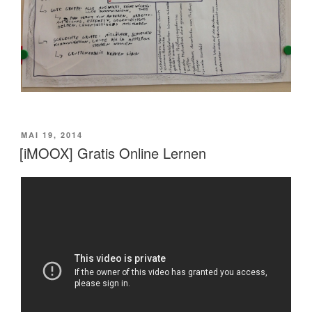
VERÖFFENTLICHT
MAI 19, 2014
AM
[iMOOX] Gratis Online Lernen