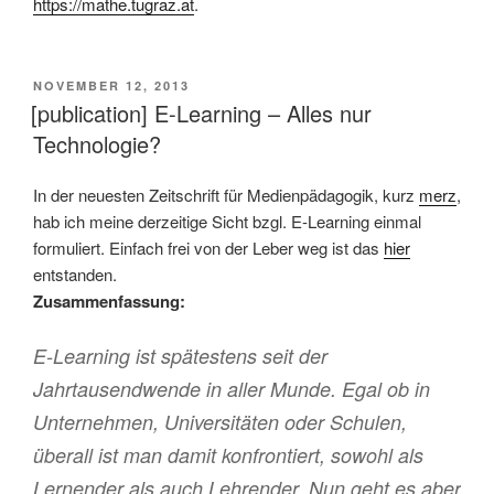
https://mathe.tugraz.at
.
VERÖFFENTLICHT
NOVEMBER 12, 2013
AM
[publication] E-Learning – Alles nur
Technologie?
In der neuesten Zeitschrift für Medienpädagogik, kurz
merz
,
hab ich meine derzeitige Sicht bzgl. E-Learning einmal
formuliert. Einfach frei von der Leber weg ist das
hier
entstanden.
Zusammenfassung:
E-Learning ist spätestens seit der
Jahrtausendwende in aller Munde. Egal ob in
Unternehmen, Universitäten oder Schulen,
überall ist man damit konfrontiert, sowohl als
Lernender als auch Lehrender. Nun geht es aber