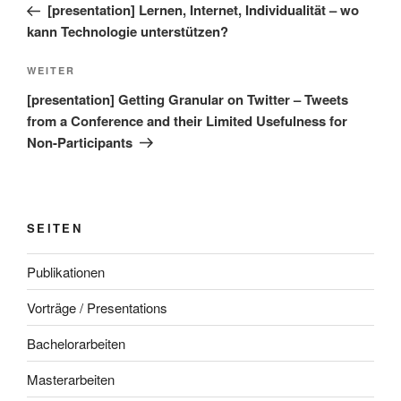
Beitrag
[presentation] Lernen, Internet, Individualität – wo
kann Technologie unterstützen?
Nächster
WEITER
Beitrag
[presentation] Getting Granular on Twitter – Tweets
from a Conference and their Limited Usefulness for
Non-Participants
SEITEN
Publikationen
Vorträge / Presentations
Bachelorarbeiten
Masterarbeiten