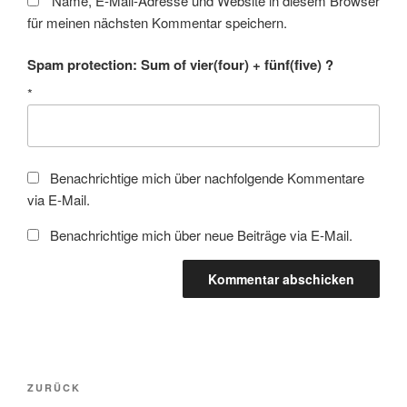
Name, E-Mail-Adresse und Website in diesem Browser
für meinen nächsten Kommentar speichern.
Spam protection: Sum of vier(four) + fünf(five) ?
*
Benachrichtige mich über nachfolgende Kommentare
via E-Mail.
Benachrichtige mich über neue Beiträge via E-Mail.
Beitragsnavigation
Vorheriger
ZURÜCK