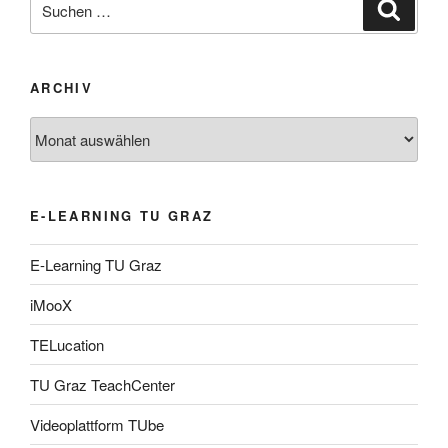
Suche
nach:
ARCHIV
Archiv
E-LEARNING TU GRAZ
E-Learning TU Graz
iMooX
TELucation
TU Graz TeachCenter
Videoplattform TUbe