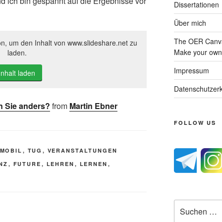
nd ich bin gespannt auf die Ergebnisse vor
Dissertationen
Über mich
The OER Canva
on, um den Inhalt von www.slideshare.net zu
Make your own 
laden.
Impressum
Inhalt laden
Datenschutzerk
en Sie anders?
from
Martin Ebner
FOLLOW US
MOBIL
,
TUG
,
VERANSTALTUNGEN
NZ
,
FUTURE
,
LEHREN
,
LERNEN
,
Suche
nach: