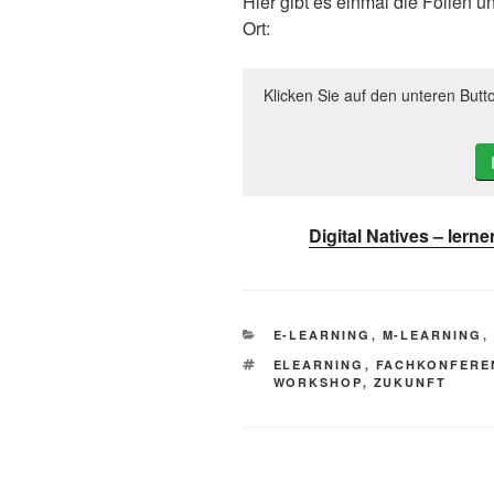
Hier gibt es einmal die Folien u
Ort:
Klicken Sie auf den unteren Butt
Digital Natives – lern
KATEGORIEN
E-LEARNING
,
M-LEARNING
,
SCHLAGWÖRTER
ELEARNING
,
FACHKONFERE
WORKSHOP
,
ZUKUNFT