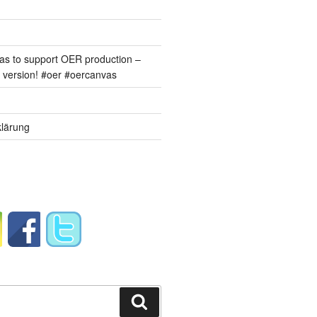
s to support OER production –
version! #oer #oercanvas
lärung
Suchen