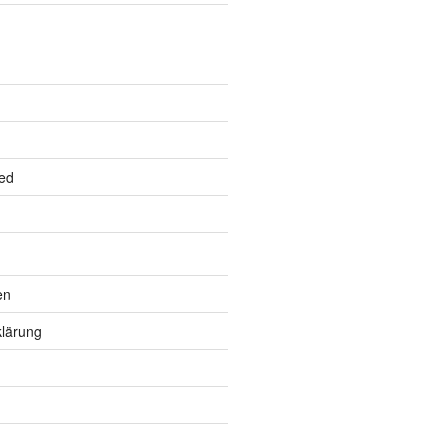
ed
en
lärung