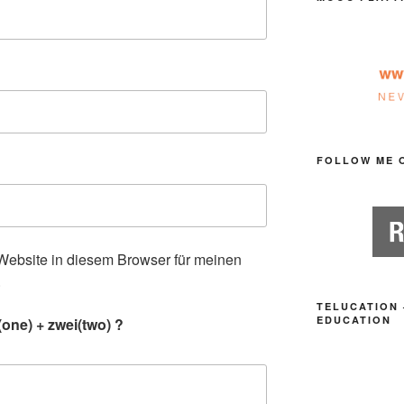
FOLLOW ME 
ebsite in diesem Browser für meinen
.
TELUCATION 
EDUCATION
one) + zwei(two) ?