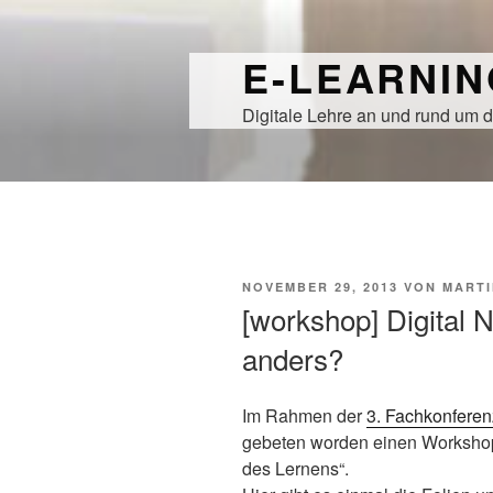
Zum
Inhalt
E-LEARNI
springen
Digitale Lehre an und rund um d
VERÖFFENTLICHT
NOVEMBER 29, 2013
VON
MARTI
AM
[workshop] Digital N
anders?
Im Rahmen der
3. Fachkonferen
gebeten worden einen Workshop
des Lernens“.