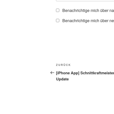
Benachrichtige mich über n
Benachrichtige mich über ne
Beitragsnavigation
Vorheriger
ZURÜCK
Beitrag
[iPhone App] Schnittkraftmeiste
Update