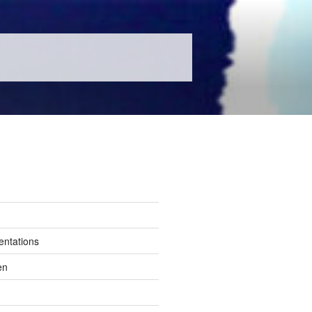
entations
en