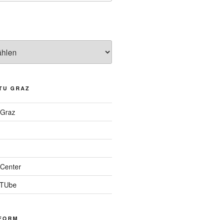
TU GRAZ
 Graz
Center
 TUbe
FORM