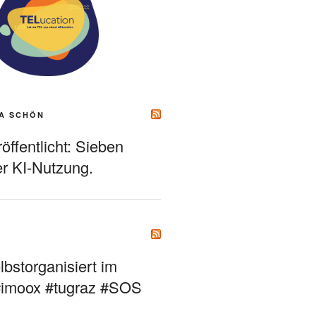
A SCHÖN
ffentlicht: Sieben
r KI-Nutzung.
bstorganisiert im
#imoox #tugraz #SOS