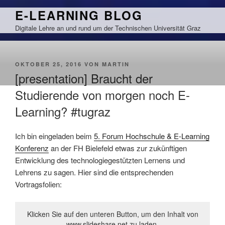
Zum
E-LEARNING BLOG
Inhalt
Digitale Lehre an und rund um der Technischen Universität Graz
springen
VERÖFFENTLICHT
OKTOBER 25, 2016
VON
MARTIN
AM
[presentation] Braucht der
Studierende von morgen noch E-
Learning? #tugraz
Ich bin eingeladen beim
5. Forum Hochschule & E-Learning
Konferenz
an der FH Bielefeld etwas zur zukünftigen
Entwicklung des technologiegestützten Lernens und
Lehrens zu sagen. Hier sind die entsprechenden
Vortragsfolien:
Klicken Sie auf den unteren Button, um den Inhalt von
www.slideshare.net zu laden.