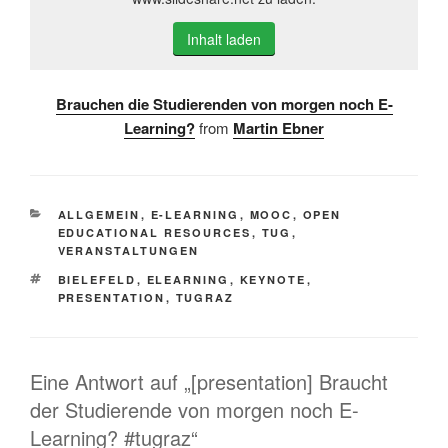
Inhalt laden
Brauchen die Studierenden von morgen noch E-
Learning?
from
Martin Ebner
KATEGORIEN
ALLGEMEIN
,
E-LEARNING
,
MOOC
,
OPEN
EDUCATIONAL RESOURCES
,
TUG
,
VERANSTALTUNGEN
SCHLAGWÖRTER
BIELEFELD
,
ELEARNING
,
KEYNOTE
,
PRESENTATION
,
TUGRAZ
Eine Antwort auf „[presentation] Braucht
der Studierende von morgen noch E-
Learning? #tugraz“