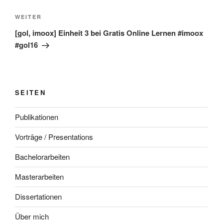
Nächster
WEITER
Beitrag
[gol, imoox] Einheit 3 bei Gratis Online Lernen #imoox
#gol16
SEITEN
Publikationen
Vorträge / Presentations
Bachelorarbeiten
Masterarbeiten
Dissertationen
Über mich