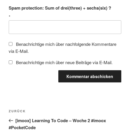
Spam protection: Sum of drei(three) + sechs(six) ?
*
Benachrichtige mich über nachfolgende Kommentare
via E-Mail.
Benachrichtige mich über neue Beiträge via E-Mail.
Beitragsnavigation
Vorheriger
ZURÜCK
Beitrag
[imoox] Learning To Code – Woche 2 #imoox
#PocketCode