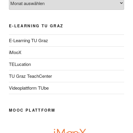
E-LEARNING TU GRAZ
E-Learning TU Graz
iMooX
TELucation
TU Graz TeachCenter
Videoplattform TUbe
MOOC PLATTFORM