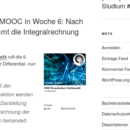
Studium 
e-MOOC in Woche 6: Nach
mmt die Integralrechnung
META
Anmelden
atik
ruft die 6.
Eintrags-Feed
Differential- nun
Kommentar-Fe
WordPress.org
t der
Lektion werden
 Darstellung
Bachelorarbeit
erechnung der
Datenschutzerk
n behandelt.
Dissertationen