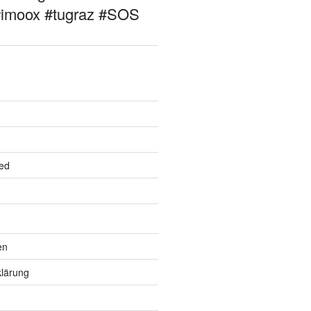
#imoox #tugraz #SOS
ed
en
lärung