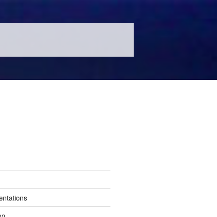
entations
en