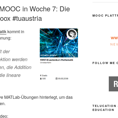
-MOOC in Woche 7: Die
oox #tuaustria
MOOC PLATT
atik
kommt in
hnung:
t der
ektion werden
FOLLOW ME 
en, die Addition
ie lineare
ive MATLab-Übungen hinterlegt, um das
en.
TELUCATION 
EDUCATION
ideo: