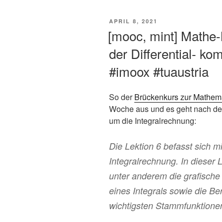
VERÖFFENTLICHT
APRIL 8, 2021
AM
[mooc, mint] Math
der Differential- ko
#imoox #tuaustria
So der
Brückenkurs zur Mathem
Woche aus und es geht nach der 
um die Integralrechnung:
Die Lektion 6 befasst sich mi
Integralrechnung. In dieser 
unter anderem die grafische
eines Integrals sowie die B
wichtigsten Stammfunktione