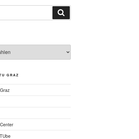
Suchen
TU GRAZ
 Graz
Center
 TUbe