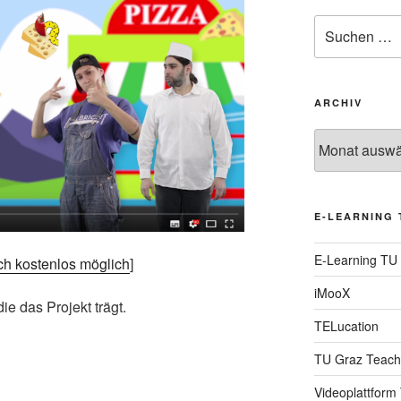
Suche
nach:
ARCHIV
Archiv
E-LEARNING 
E-Learning TU
och kostenlos möglich
]
iMooX
 die das Projekt trägt.
TELucation
TU Graz Teach
Videoplattform