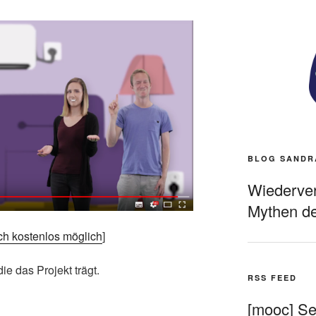
BLOG SANDR
Wiederverö
Mythen de
och kostenlos möglich
]
 die das Projekt trägt.
RSS FEED
[mooc] Sel