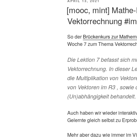
VERÖFFENTLICHT
APRIL 13, 2021
AM
[mooc, mint] Mathe
Vektorrechnung #im
So der
Brückenkurs zur Mathem
Woche 7 zum Thema Vektorrec
Die Lektion 7 befasst sich mi
Vektorrechnung. In dieser L
die Multiplikation von Vektor
von Vektoren im R3 , sowie d
(Un)abhängigkeit behandelt.
Auch haben wir wieder interakt
Gelernte gleich selbst zu Erprob
Mehr aber dazu wie immer im V