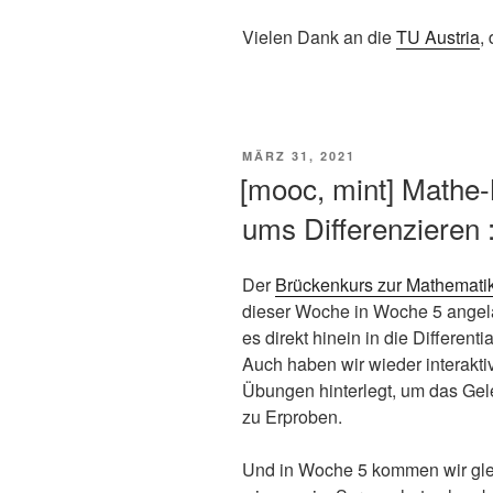
Vielen Dank an die
TU Austria
,
VERÖFFENTLICHT
MÄRZ 31, 2021
AM
[mooc, mint] Math
ums Differenzieren :
Der
Brückenkurs zur Mathemati
dieser Woche in Woche 5 angel
es direkt hinein in die Different
Auch haben wir wieder interak
Übungen hinterlegt, um das Gele
zu Erproben.
Und in Woche 5 kommen wir gleic