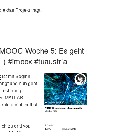
 die das Projekt trägt.
e-MOOC Woche 5: Es geht
-) #imoox #tuaustria
k
ist mit Beginn
angt und nun geht
ialrechnung.
tive MATLAB-
rnte gleich selbst
h zu dritt vor,