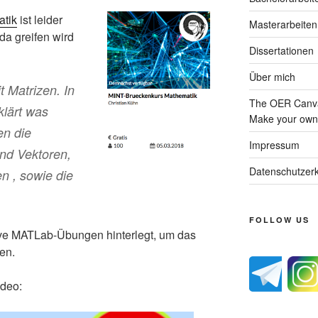
atik
ist leider
Masterarbeiten
da greifen wird
Dissertationen
Über mich
t Matrizen. In
The OER Canva
klärt was
Make your own 
en die
Impressum
und Vektoren,
Datenschutzerk
en , sowie die
FOLLOW US
ive MATLab-Übungen hinterlegt, um das
en.
ideo: