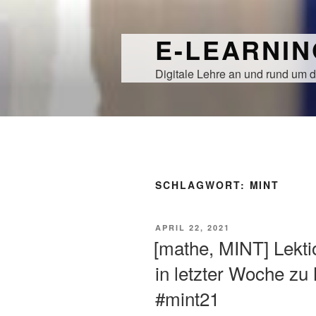
Zum
Inhalt
E-LEARNI
springen
Digitale Lehre an und rund um d
SCHLAGWORT:
MINT
VERÖFFENTLICHT
APRIL 22, 2021
AM
[mathe, MINT] Lek
in letzter Woche zu
#mint21