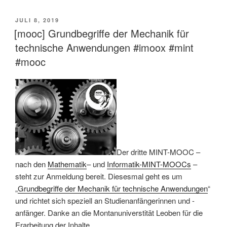
VERÖFFENTLICHT
JULI 8, 2019
AM
[mooc] Grundbegriffe der Mechanik für
technische Anwendungen #imoox #mint
#mooc
Der dritte MINT-MOOC –
nach den
Mathematik
– und
Informatik-MINT-MOOCs
–
steht zur Anmeldung bereit. Diesesmal geht es um
„
Grundbegriffe der Mechanik für technische Anwendungen
“
und richtet sich speziell an Studienanfängerinnen und -
anfänger. Danke an die Montanuniverstität Leoben für die
Erarbeitung der Inhalte.