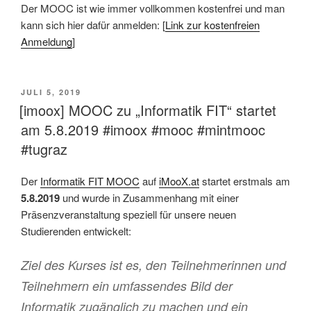
Der MOOC ist wie immer vollkommen kostenfrei und man
kann sich hier dafür anmelden: [
Link zur kostenfreien
Anmeldung
]
VERÖFFENTLICHT
JULI 5, 2019
AM
[imoox] MOOC zu „Informatik FIT“ startet
am 5.8.2019 #imoox #mooc #mintmooc
#tugraz
Der
Informatik FIT MOOC
auf
iMooX.at
startet erstmals am
5.8.2019
und wurde in Zusammenhang mit einer
Präsenzveranstaltung speziell für unsere neuen
Studierenden entwickelt:
Ziel des Kurses ist es, den Teilnehmerinnen und
Teilnehmern ein umfassendes Bild der
Informatik zugänglich zu machen und ein