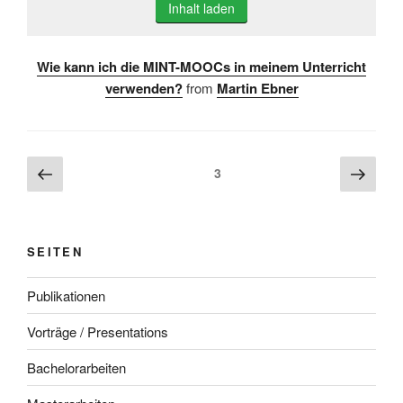
Inhalt laden
Wie kann ich die MINT-MOOCs in meinem Unterricht
verwenden?
from
Martin Ebner
Beitragsnavigation
Vorherige
Näch
Seite
3
Seite
Seite
SEITEN
Publikationen
Vorträge / Presentations
Bachelorarbeiten