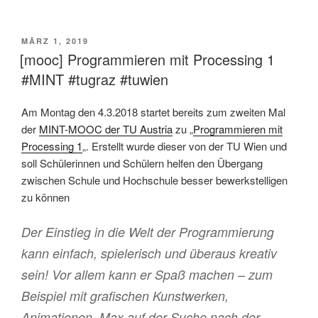
VERÖFFENTLICHT
MÄRZ 1, 2019
AM
[mooc] Programmieren mit Processing 1
#MINT #tugraz #tuwien
Am Montag den 4.3.2018 startet bereits zum zweiten Mal
der
MINT-MOOC der TU Austria
zu „
Programmieren mit
Processing 1
„. Erstellt wurde dieser von der TU Wien und
soll Schülerinnen und Schülern helfen den Übergang
zwischen Schule und Hochschule besser bewerkstelligen
zu können
Der Einstieg in die Welt der Programmierung
kann einfach, spielerisch und überaus kreativ
sein! Vor allem kann er Spaß machen – zum
Beispiel mit grafischen Kunstwerken,
Animationen, Max auf der Suche nach der