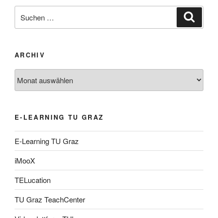
Suche
Suche
nach:
ARCHIV
Archiv
E-LEARNING TU GRAZ
E-Learning TU Graz
iMooX
TELucation
TU Graz TeachCenter