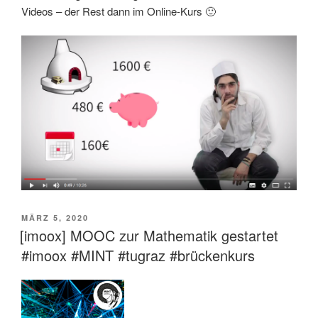
Videos – der Rest dann im Online-Kurs 🙂
VERÖFFENTLICHT
MÄRZ 5, 2020
AM
[imoox] MOOC zur Mathematik gestartet
#imoox #MINT #tugraz #brückenkurs