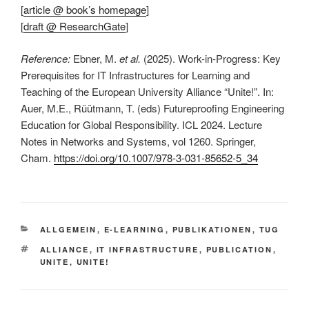
[
article @ book’s homepage
]
[
draft @ ResearchGate
]
Reference:
Ebner, M.
et al.
(2025). Work-in-Progress: Key
Prerequisites for IT Infrastructures for Learning and
Teaching of the European University Alliance “Unite!”. In:
Auer, M.E., Rüütmann, T. (eds) Futureproofing Engineering
Education for Global Responsibility. ICL 2024. Lecture
Notes in Networks and Systems, vol 1260. Springer,
Cham.
https://doi.org/10.1007/978-3-031-85652-5_34
KATEGORIEN
ALLGEMEIN
,
E-LEARNING
,
PUBLIKATIONEN
,
TUG
SCHLAGWÖRTER
ALLIANCE
,
IT INFRASTRUCTURE
,
PUBLICATION
,
UNITE
,
UNITE!