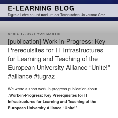
Zum
E-LEARNING BLOG
Inhalt
Digitale Lehre an und rund um der Technischen Universität Graz
springen
VERÖFFENTLICHT
APRIL 10, 2025
VON
MARTIN
AM
[publication] Work-in-Progress: Key
Prerequisites for IT Infrastructures
for Learning and Teaching of the
European University Alliance “Unite!”
#alliance #tugraz
We wrote a short work-in-progress publication about
„
Work-in-Progress: Key Prerequisites for IT
Infrastructures for Learning and Teaching of the
European University Alliance “Unite!
”