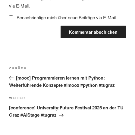
via E-Mail.
Benachrichtige mich über neue Beiträge via E-Mail.
Beitragsnavigation
Vorheriger
ZURÜCK
Beitrag
[mooc] Programmieren lernen mit Python:
Weiterführende Konzepte #imoox #python #tugraz
Nächster
WEITER
Beitrag
[conference] University:Future Festival 2025 an der TU
Graz #AIStage #tugraz