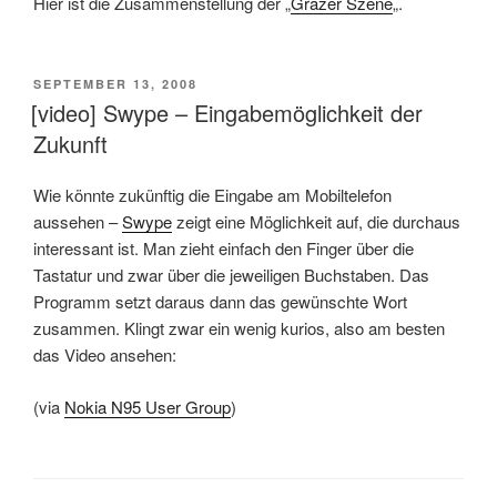
Hier ist die Zusammenstellung der „
Grazer Szene
„.
VERÖFFENTLICHT
SEPTEMBER 13, 2008
AM
[video] Swype – Eingabemöglichkeit der
Zukunft
Wie könnte zukünftig die Eingabe am Mobiltelefon
aussehen –
Swype
zeigt eine Möglichkeit auf, die durchaus
interessant ist. Man zieht einfach den Finger über die
Tastatur und zwar über die jeweiligen Buchstaben. Das
Programm setzt daraus dann das gewünschte Wort
zusammen. Klingt zwar ein wenig kurios, also am besten
das Video ansehen:
(via
Nokia N95 User Group
)